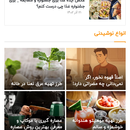
عکس ایده غذا برای جشنواره و مسابقه _ برای
جشنواره غذا چی درست کنم؟
21 آذر 1402
انواع نوشیدنی
اصلاً قهوه نخور، اگر
نمی‌دانی چه مضراتی دارد!
طرز تهیه عرق نعنا در خانه
طرز تهیه موهیتو هندوانه
عصاره گیری با موکاپ و
خوشمزه و سالم
معرفی بهترین روش عصاره