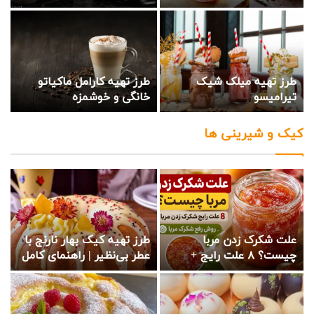
گیری قهوه با موکاپات
طرز تهیه میلک شیک
طرز تهیه کارامل ماکیاتو
تیرامیسو
خانگی و خوشمزه
کیک و شیرینی ها
علت شکرک زدن مربا
طرز تهیه کیک بهار نارنج با
چیست؟ ۸ علت رایج +
عطر بی‌نظیر | راهنمای کامل
روش رفع شکرک مربا
و سریع