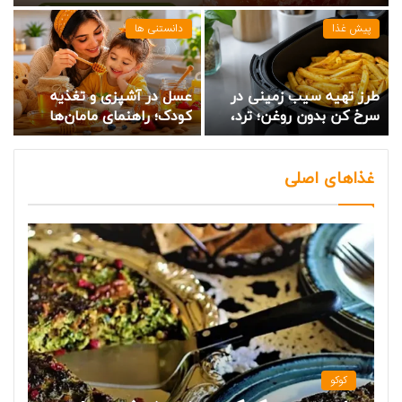
پیش غذا
دانستنی ها
طرز تهیه سیب زمینی در
عسل در آشپزی و تغذیه
سرخ کن بدون روغن؛ ترد،
کودک؛ راهنمای مامان‌ها
طلایی و خوشمزه مثل
رستوران
غذاهای اصلی
کوکو