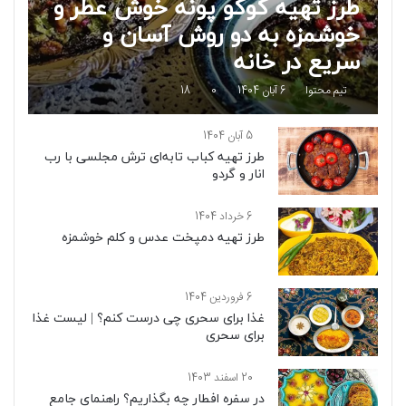
طرز تهیه کوکو پونه خوش عطر و
خوشمزه به دو روش آسان و
سریع در خانه
تیم محتوا
6 آبان 1404
0
18
5 آبان 1404
طرز تهیه کباب تابه‌ای ترش مجلسی با رب
انار و گردو
6 خرداد 1404
طرز تهیه دمپخت عدس و کلم خوشمزه
6 فروردین 1404
غذا برای سحری چی درست کنم؟ | لیست غذا
برای سحری
20 اسفند 1403
در سفره افطار چه بگذاریم؟ راهنمای جامع