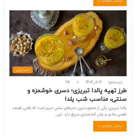
بیشتر بخوانید »
دسر ایرانی
تیم محتوا
12 آذر 1404
0
25
طرز تهیه پالدا تبریزی؛ دسری خوشمزه و
سنتی، مناسب شب یلدا
پالدا تبریزی یکی از محبوب‌ترین دسرهای سنتی تبریز است که بافتی لطیف،
طعمی ملایم و زمان آماده‌سازی سریع دارد. این…
بیشتر بخوانید »