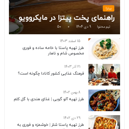
پیتزا
راهنمای پخت پیتزا در مایکروویو
تیم محتوا
9 دی 1404
0
50
15 اسفند 1403
طرز تهیه پاستا با خامه ساده و فوری
مخصوص شام و ناهار
21 آذر 1403
فرهنگ غذایی کشور کانادا چگونه است؟
8 بهمن 1402
طرز تهیه آلو گوبی | غذای هندی با گل کلم
29 دی 1402
طرز تهیه پاستا شلز | خوشمزه و فوری به