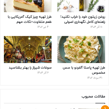
ک
ر
ی
ب
س
س
روغن زیتون خود را خراب نکنید!
طرز تهیه چیز کیک آمریکایی با
ت
راهنمای کامل نگهداری اصولی
طعم متفاوت+نکات مهم
11 آذر 1403
4 تیر 1402
طرز تهیه پاستا آلفردو با سس
سوغات شیراز را بهتر بشناسید
مخصوص
6 آذر 1403
31 مرداد 1402
مقالات محبوب