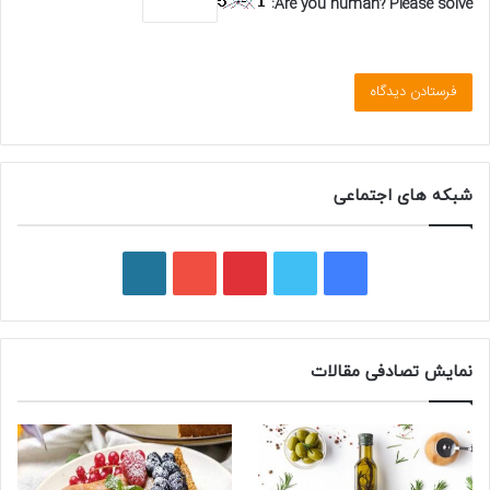
Are you human? Please solve:
شبکه های اجتماعی
ف
ت
پ
ی
و
ی
و
ی
و
ر
س
ی
ن
ت
د
نمایش تصادفی مقالات
ب
ی
ت
ی
پ
و
ت
ر
و
ر