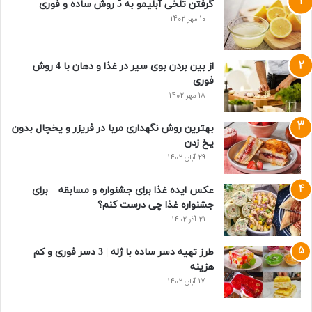
گرفتن تلخی آبلیمو به 5 روش ساده و فوری
10 مهر 1402
از بین بردن بوی سیر در غذا و دهان با 4 روش
فوری
18 مهر 1402
بهترین روش نگهداری مربا در فریزر و یخچال بدون
یخ زدن
29 آبان 1402
عکس ایده غذا برای جشنواره و مسابقه _ برای
جشنواره غذا چی درست کنم؟
21 آذر 1402
طرز تهیه دسر ساده با ژله | 3 دسر فوری و کم
هزینه
17 آبان 1402