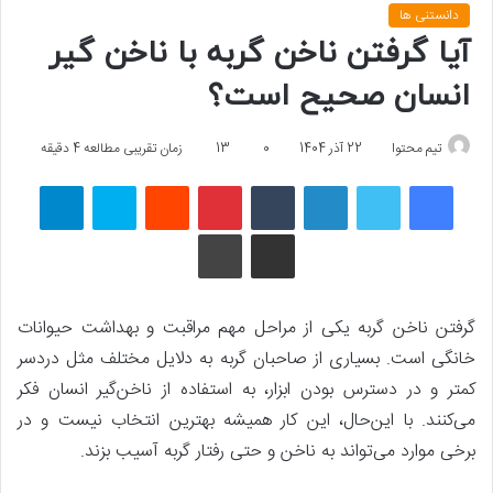
دانستنی ها
آیا گرفتن ناخن گربه با ناخن گیر
انسان صحیح است؟
تیم محتوا
22 آذر 1404
0
13
زمان تقریبی مطالعه 4 دقیقه
فیسبوک
توییتر
لینکداین
تامبلر
پینتریست
Reddit
اسکایپ
تلگرام
اشتراک گذاری با ایمیل
چاپ
گرفتن ناخن گربه یکی از مراحل مهم مراقبت و بهداشت حیوانات
خانگی است. بسیاری از صاحبان گربه به دلایل مختلف مثل دردسر
کمتر و در دسترس بودن ابزار، به استفاده از ناخن‌گیر انسان فکر
می‌کنند. با این‌حال، این کار همیشه بهترین انتخاب نیست و در
برخی موارد می‌تواند به ناخن و حتی رفتار گربه آسیب بزند.