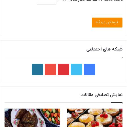
شبکه های اجتماعی
ف
ت
پ
ی
و
ی
و
ی
و
ر
س
ی
ن
ت
د
نمایش تصادفی مقالات
ب
ی
ت
ی
پ
و
ت
ر
و
ر
ک
ر
ی
ب
س