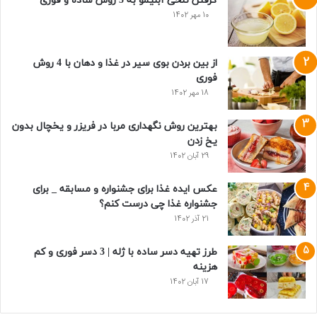
گرفتن تلخی آبلیمو به 5 روش ساده و فوری
10 مهر 1402
از بین بردن بوی سیر در غذا و دهان با 4 روش
فوری
18 مهر 1402
بهترین روش نگهداری مربا در فریزر و یخچال بدون
یخ زدن
29 آبان 1402
عکس ایده غذا برای جشنواره و مسابقه _ برای
جشنواره غذا چی درست کنم؟
21 آذر 1402
طرز تهیه دسر ساده با ژله | 3 دسر فوری و کم
هزینه
17 آبان 1402