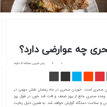
ری چه عوارضی دارد؟
0
6
زمان تقریبی مطالعه 5 دقیقه
تامبلر
پینتریست
Reddit
اسکایپ
اشتراک گذاری با ایمیل
چاپ
رمضان سحری است. خوردن سحری در ماه رمضان نقش مهمی در
 وعده سحری مانع از بروز ضعف و افت قند خون در طول روز
ن و سلامت دستگاه گوارش خواهد شد. به همین دلیل رعایت