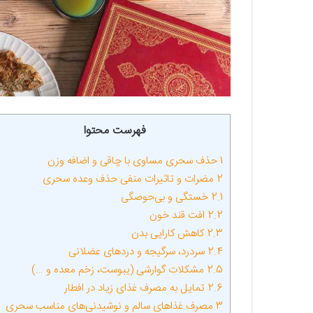
فهرست محتوا
1
حذف سحری مساوی با چاقی و اضافه وزن
2
مضرات و تاثیرات منفی حذف وعده سحری
2.1
خستگی و بی‌حوصگی
2.2
افت قند خون
2.3
کاهش کارایی بدن
2.4
سردرد، سرگیجه و دردهای عضلانی
2.5
مشکلات گوارشی (یبوست، زخم معده و …)
2.6
تمایل به مصرف غذای زیاد در افطار
3
مصرف غذاهای سالم و نوشیدنی‌های مناسب سحری