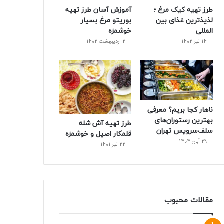
طرز تهیه کیک مرغ ؛
آموزش آسان طرز تهیه
ت
لذیذترین غذای بین
بوریتو مرغ بسیار
المللی
خوشمزه
14 تیر 1402
2 اردیبهشت 1402
ناهار کجا بریم؟ معرفی
بهترین رستوران‌های
طرز تهیه آش شله
سلف‌سرویس تهران
قلمکار اصیل و خوشمزه
29 آبان 1404
22 تیر 1401
مقالات محبوب