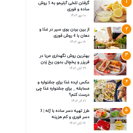
گرفتن تلخی آبلیمو به 5 روش
ساده و فوری
10 مهر 1402
از بین بردن بوی سیر در غذا و
دهان با 4 روش فوری
18 مهر 1402
بهترین روش نگهداری مربا در
فریزر و یخچال بدون یخ زدن
29 آبان 1402
عکس ایده غذا برای جشنواره و
مسابقه _ برای جشنواره غذا چی
درست کنم؟
21 آذر 1402
طرز تهیه دسر ساده با ژله | 3
دسر فوری و کم هزینه
17 آبان 1402