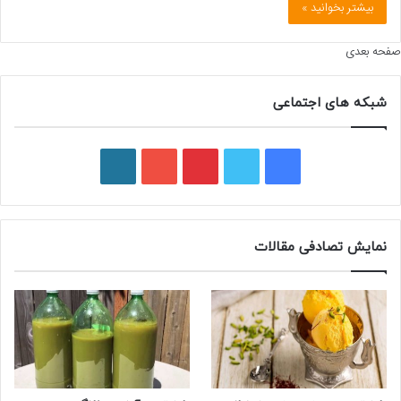
بیشتر بخوانید »
صفحه بعدی
شبکه های اجتماعی
ف
ت
پ
ی
و
ی
و
ی
و
ر
س
ی
ن
ت
د
نمایش تصادفی مقالات
ب
ی
ت
ی
پ
و
ت
ر
و
ر
ک
ر
ی
ب
س
س