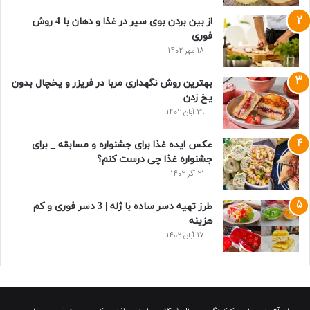
از بین بردن بوی سیر در غذا و دهان با 4 روش
فوری
18 مهر 1402
بهترین روش نگهداری مربا در فریزر و یخچال بدون
یخ زدن
29 آبان 1402
عکس ایده غذا برای جشنواره و مسابقه _ برای
جشنواره غذا چی درست کنم؟
21 آذر 1402
طرز تهیه دسر ساده با ژله | 3 دسر فوری و کم
هزینه
17 آبان 1402