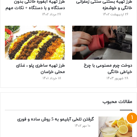
طرز تهیه بستنی سنتی زعفرانی
طرز تهیه آبغوره خانگی بدون
ت
خانگی و خوشمزه
دستگاه و با دستگاه + نکات مهم
26 اردیبهشت 1402
27 مرداد 1402
دوخت چرم مصنوعی با چرخ
طرز تهیه ساطری پلو ، غذای
خیاطی خانگی
محلی خراسان
28 شهریور 1403
18 خرداد 1401
مقالات محبوب
گرفتن تلخی آبلیمو به 5 روش ساده و فوری
10 مهر 1402