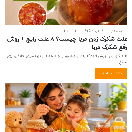
تیم محتوا
19 خرداد 1405
0
30
علت شکرک زدن مربا چیست؟ ۸ علت رایج + روش
رفع شکرک مربا
تا حالا برایتان پیش آمده که بعد از چند روز یا چند هفته از تهیه مربای خانگی، روی
سطح آن…
بیشتر بخوانید »