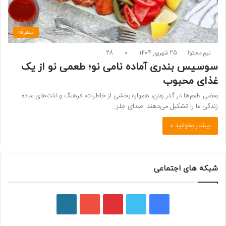
متفرقه
تیم محتوا
25 شهریور 1404
0
28
سوسیس بندری آماده نامی نو؛ طعمی نو از یک
غذای محبوب
بعضی طعم‌ها در گذر زمان، همواره بخشی از خاطرات، فرهنگ و لذت‌های ساده
زندگی ما را تشکیل می‌دهند. صدای جلز…
بیشتر بخوانید »
شبکه های اجتماعی
ف
ت
پ
ی
و
ی
و
ی
و
ر