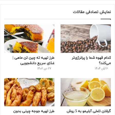
س
ی
ن
ت
د
نمایش تصادفی مقالات
ب
ی
ت
ی
پ
و
ت
ر
و
ر
ک
ر
ی
ب
س
س
کدام قهوه شما را پرانرژی‌تر
طرز تهیه ته چین تن ماهی |
ت
می‌کند؟
غذای سریع دانشجویی
6 آبان 1404
27 دی 1402
گرفتن تلخی آبلیمو به 5 روش
طرز تهیه جوجه چینی بدون