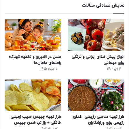
س
ی
ن
ت
د
نمایش تصادفی مقالات
ب
ی
ت
ی
پ
و
ت
ر
و
ر
ک
ر
ی
ب
س
س
انواع پیش‌ غذای ایرانی و فرنگی
عسل در آشپزی و تغذیه کودک؛
ت
برای مهمانی
راهنمای مامان‌ها
4 دی 1402
7 خرداد 1405
طرز تهیه عدسی رژیمی | غذای
طرز تهیه چیپس سیب زمینی
رژیمی برای ورزشکاران
خانگی + راز ترد شدن چیپس
26 دی 1402
12 مرداد 1402