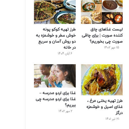
ک
ر
ی
ب
س
س
لیست غذاهای چاق
طرز تهیه کوکو پونه
ت
کننده صورت | برای چاقی
خوش عطر و خوشمزه به
صورت چی بخوریم؟
دو روش آسان و سریع
در خانه
15 مهر 1402
6 آبان 1404
غذا برای اردو مدرسه –
غذا برای اردو مدرسه چی
طرز تهیه یخنی مرغ ،
ببریم؟
غذای اصیل و خوشمزه
2 مهر 1402
درگز
21 تیر 1401