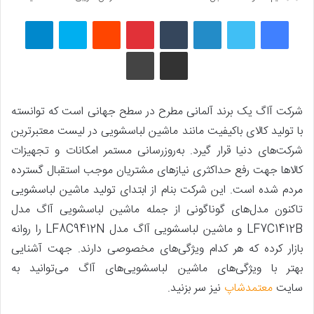
فیسبوک
توییتر
لینکداین
تامبلر
پینتریست
Reddit
اسکایپ
تلگرام
اشتراک گذاری با ایمیل
چاپ
شرکت آاگ یک برند آلمانی مطرح در سطح جهانی است که توانسته
با تولید کالای باکیفیت مانند ماشین لباسشویی در لیست معتبرترین
شرکت‌های دنیا قرار گیرد. به‌روز‌رسانی مستمر امکانات و تجهیزات
کالاها جهت رفع حداکثری نیازهای مشتریان موجب استقبال گسترده
مردم شده است. این شرکت بنام از ابتدای تولید ماشین ‌لباسشویی
تاکنون مدل‌های گوناگونی از جمله ماشین لباسشویی‌ آاگ مدل
LF7C1412B و ماشین لباسشویی آاگ مدل LF8C9412N را روانه‌
بازار کرده که هر کدام ویژگی‌های مخصوصی دارند. جهت آشنایی
بهتر با ویژگی‌های ماشین لباسشویی‌های آاگ می‌توانيد به
سایت
معتمدشاپ
نیز سر بزنید.