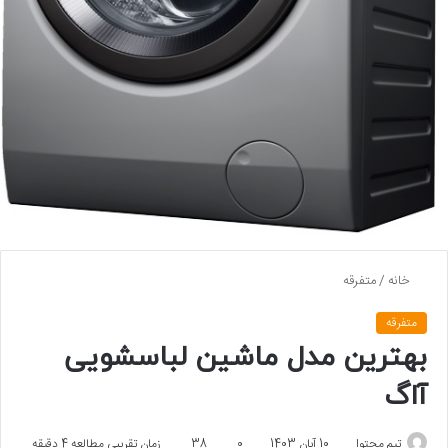
خانه
/
متفرقه
متفرقه
بهترین مدل ماشین لباسشویی
آاگ
تیم محتوا
10 آبان 1403
0
38
زمان تقریبی مطالعه 4 دقیقه