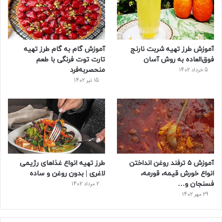
ک
ر
ی
ب
س
س
آموزش طرز تهیه شربت نارنج
آموزش گام به گام طرز تهیه
ت
فوق‌العاده به روش آسان
تارت توت فرنگی با طعم
منحصربه‌فرد
5 خرداد 1402
15 تیر 1402
آموزش ۵ ترفند روغن انداختن
طرز تهیه انواع غذاهای رژیمی
انواع خورش قیمه، قورمه،
لاغری | بدون روغن و ساده
فسنجان و…
2 مرداد 1402
29 مهر 1402