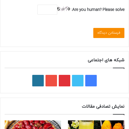
Are you human? Please solve:
شبکه های اجتماعی
ف
ت
پ
ی
و
ی
و
ی
و
ر
س
ی
ن
ت
د
نمایش تصادفی مقالات
ب
ی
ت
ی
پ
و
ت
ر
و
ر