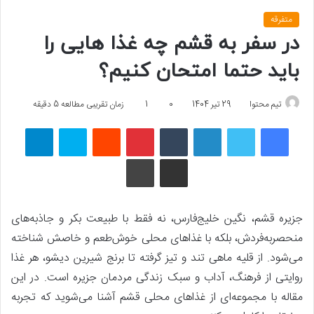
متفرقه
در سفر به قشم چه غذا هایی را
باید حتما امتحان کنیم؟
تیم محتوا
29 تیر 1404
0
1
زمان تقریبی مطالعه 5 دقیقه
فیسبوک
توییتر
لینکداین
تامبلر
پینتریست
Reddit
اسکایپ
تلگرام
اشتراک گذاری با ایمیل
چاپ
جزیره قشم، نگین خلیج‌فارس، نه ‌فقط با طبیعت بکر و جاذبه‌های
منحصربه‌فردش، بلکه با غذاهای محلی خوش‌طعم و خاصش شناخته
می‌شود. از قلیه ماهی تند و تیز گرفته تا برنج شیرین دیشو، هر غذا
روایتی از فرهنگ، آداب و سبک زندگی مردمان جزیره است. در این
مقاله با مجموعه‌ای از غذاهای محلی قشم آشنا می‌شوید که تجربه