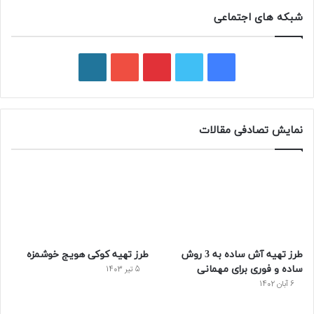
شبکه های اجتماعی
ف
ت
پ
ی
و
ی
و
ی
و
ر
س
ی
ن
ت
د
نمایش تصادفی مقالات
ب
ی
ت
ی
پ
و
ت
ر
و
ر
ک
ر
ی
ب
س
س
طرز تهیه آش ساده به 3 روش
طرز تهیه کوکی هویج خوشمزه
ت
ساده و فوری برای مهمانی
5 تیر 1403
6 آبان 1402