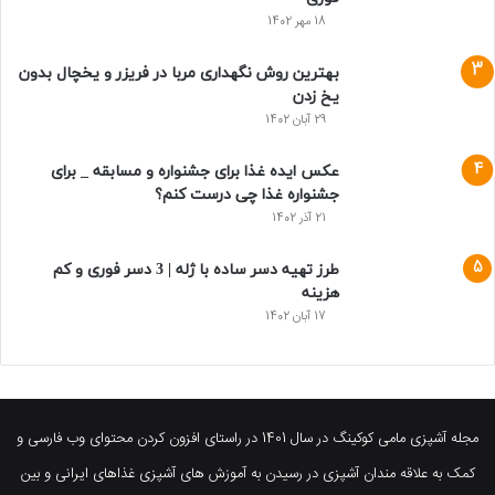
18 مهر 1402
بهترین روش نگهداری مربا در فریزر و یخچال بدون
یخ زدن
29 آبان 1402
عکس ایده غذا برای جشنواره و مسابقه _ برای
جشنواره غذا چی درست کنم؟
21 آذر 1402
طرز تهیه دسر ساده با ژله | 3 دسر فوری و کم
هزینه
17 آبان 1402
مجله آشپزی مامی کوکینگ در سال 1401 در راستای افزون کردن محتوای وب فارسی و
کمک به علاقه مندان آشپزی در رسیدن به آموزش های آشپزی غذاهای ایرانی و بین