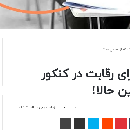
ی رقابت در کنکور
0
7
زمان تقریبی مطالعه 3 دقیقه
تامبلر
پینتریست
Reddit
اسکایپ
اشتراک گذاری با ایمیل
چاپ