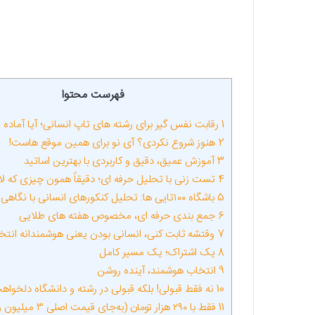
فهرست محتوا
1
رقابت نفس گیر برای رشته های تاپ انسانی؛ آیا آماده 
2
هنوز شروع نکردی؟ آی نو برای همین موقع هاست!
3
آموزش عمیق، دقیق و کاربردی با بهترین اساتید
4
تست زنی با تحلیل حرفه ای؛ دقیقاً همون چیزی که لا
5
باشگاه ۱۰۰تایی ها: تحلیل کنکورهای انسانی با نگاهی حرفه ای
6
جمع بندی حرفه ای، مخصوص هفته های طلایی
7
وقتشه ثابت کنی، انسانی بودن یعنی هوشمندانه انتخ
8
یک اشتراک؛ یک مسیر کامل
9
انتخاب هوشمند، آینده روشن
10
نه فقط قبولی! بلکه قبولی در رشته و دانشگاه دلخواه
11
فقط با ۲۹۰ هزار تومان (به‌جای قیمت اصلی ۳ میلیون و ۹۵۰)!