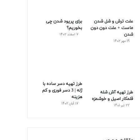
س
علت ترش و شل شدن
برای پریود شدن چی
ت
ماست + علت دون دون
بخوریم؟
شدن
7 اسفند 1402
19 مهر 1402
طرز تهیه دسر ساده با
ژله | 3 دسر فوری و کم
طرز تهیه آش شله
هزینه
قلمکار اصیل و خوشمزه
17 آبان 1402
22 تیر 1401