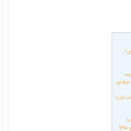
ای؟
زمه
اب کردن!
ت!