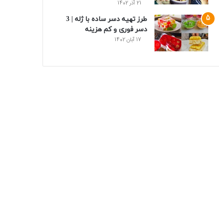
21 آذر 1402
طرز تهیه دسر ساده با ژله | 3
دسر فوری و کم هزینه
17 آبان 1402