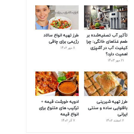
و
ت
ر
و
ر
ک
ر
ی
ب
س
س
تأثیر آب تصفیه‌شده بر
طرز تهیه انواع سالاد
ت
طعم غذاهای خانگی: چرا
رژیمی برای چاقی
کیفیت آب در آشپزی
8 مهر 1402
اهمیت دارد؟
21 مهر 1403
طرز تهیه شیرینی
ادویه خورشت قیمه +
باقلوایی ساده و سنتی
ترکیب های متنوع برای
ایرانی
انواع قیمه
2 اسفند 1402
7 آذر 1402