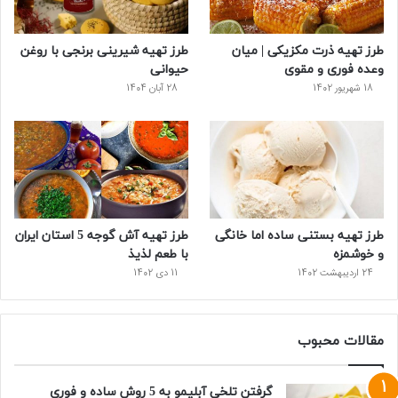
طرز تهیه ذرت مکزیکی | میان
طرز تهیه شیرینی برنجی با روغن
وعده فوری و مقوی
حیوانی
18 شهریور 1402
28 آبان 1404
طرز تهیه بستنی ساده اما خانگی
طرز تهیه آش گوجه 5 استان ایران
و خوشمزه
با طعم لذیذ
24 اردیبهشت 1402
11 دی 1402
مقالات محبوب
گرفتن تلخی آبلیمو به 5 روش ساده و فوری