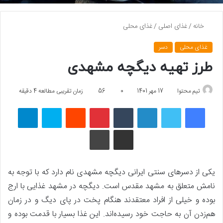
خانه
/
غذای اصلی
/
غذای محلی
غذای محلی
دسر
طرز تهیه دیگچه مشهدی
تیم محتوا
17 مهر 1401
0
56
زمان تقریبی مطالعه 4 دقیقه
فیسبوک
توییتر
لینکداین
تامبلر
پینتریست
Reddit
اسکایپ
تلگرام
اشتراک گذاری با ایمیل
چاپ
یکی از دسرهای سنتی ایرانی دیگچه مشهدی نام دارد که با توجه به
نامش متعلق به مشهد مقدس است. دیگچه در مشهد غذایی با ارج
بوده و خیلی‌ از افراد معتقدند هنگام پخت در پای دیگ و در زمان
هم‌زدن آن به حاجت خود رسیده‌اند. این غذا بسیار با قدمت بوده و