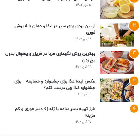
10 مهر 1402
از بین بردن بوی سیر در غذا و دهان با 4 روش
فوری
18 مهر 1402
بهترین روش نگهداری مربا در فریزر و یخچال بدون
یخ زدن
29 آبان 1402
عکس ایده غذا برای جشنواره و مسابقه _ برای
جشنواره غذا چی درست کنم؟
21 آذر 1402
طرز تهیه دسر ساده با ژله | 3 دسر فوری و کم
هزینه
17 آبان 1402