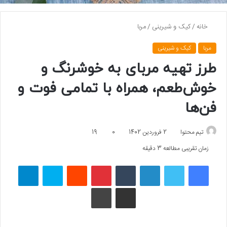
خانه
/
کیک و شیرینی
/
مربا
مربا
کیک و شیرینی
طرز تهیه مربای به خوشرنگ و
خوش‌طعم، همراه با تمامی فوت و
فن‌ها
تیم محتوا
2 فروردین 1402
0
19
زمان تقریبی مطالعه 3 دقیقه
فیسبوک
توییتر
لینکداین
تامبلر
پینتریست
Reddit
اسکایپ
تلگرام
اشتراک گذاری با ایمیل
چاپ