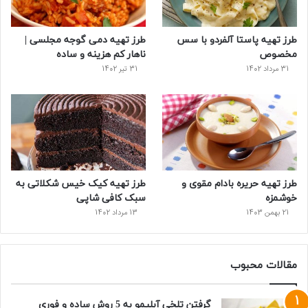
طرز تهیه پاستا آلفردو با سس
طرز تهیه دمی گوجه مجلسی |
مخصوص
ناهار کم هزینه و ساده
31 مرداد 1402
31 تیر 1402
طرز تهیه حریره بادام مقوی و
طرز تهیه کیک خیس شکلاتی به
خوشمزه
سبک کافی شاپی
21 بهمن 1403
13 مرداد 1402
مقالات محبوب
گرفتن تلخی آبلیمو به 5 روش ساده و فوری