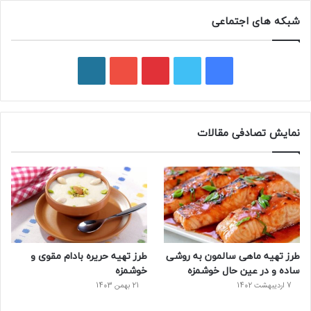
شبکه های اجتماعی
ف
ت
پ
ی
و
ی
و
ی
و
ر
س
ی
ن
ت
د
نمایش تصادفی مقالات
ب
ی
ت
ی
پ
و
ت
ر
و
ر
ک
ر
ی
ب
س
س
طرز تهیه ماهی سالمون به روشی
طرز تهیه حریره بادام مقوی و
ت
ساده و در عین حال خوشمزه
خوشمزه
7 اردیبهشت 1402
21 بهمن 1403