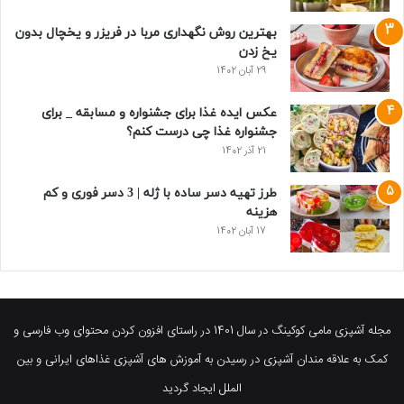
بهترین روش نگهداری مربا در فریزر و یخچال بدون
یخ زدن
29 آبان 1402
عکس ایده غذا برای جشنواره و مسابقه _ برای
جشنواره غذا چی درست کنم؟
21 آذر 1402
طرز تهیه دسر ساده با ژله | 3 دسر فوری و کم
هزینه
17 آبان 1402
مجله آشپزی مامی کوکینگ در سال 1401 در راستای افزون کردن محتوای وب فارسی و
کمک به علاقه مندان آشپزی در رسیدن به آموزش های آشپزی غذاهای ایرانی و بین
الملل ایجاد گردید