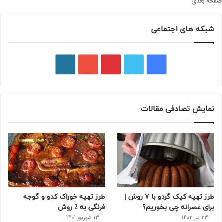
صفحه بعدی
شبکه های اجتماعی
ف
ت
پ
ی
و
ی
و
ی
و
ر
س
ی
ن
ت
د
نمایش تصادفی مقالات
ب
ی
ت
ی
پ
و
ت
ر
و
ر
ک
ر
ی
ب
س
س
طرز تهیه کیک گردو با ۷ روش |
طرز تهیه خوراک کدو و گوجه
ت
برای عصرانه چی بخوریم؟
فرنگی به 2 روش
23 تیر 1402
13 شهریور 1401