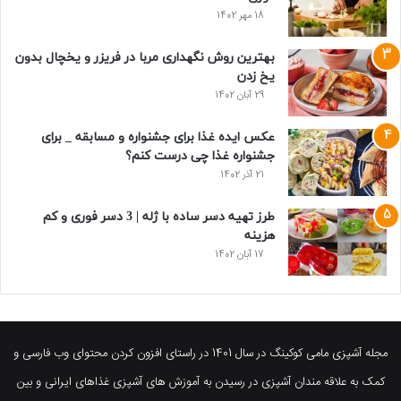
18 مهر 1402
بهترین روش نگهداری مربا در فریزر و یخچال بدون
یخ زدن
29 آبان 1402
عکس ایده غذا برای جشنواره و مسابقه _ برای
جشنواره غذا چی درست کنم؟
21 آذر 1402
طرز تهیه دسر ساده با ژله | 3 دسر فوری و کم
هزینه
17 آبان 1402
مجله آشپزی مامی کوکینگ در سال 1401 در راستای افزون کردن محتوای وب فارسی و
کمک به علاقه مندان آشپزی در رسیدن به آموزش های آشپزی غذاهای ایرانی و بین