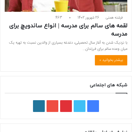
فرشته همتی
26 شهریور 1402
0
463
لقمه های سالم برای مدرسه | انواع ساندویچ برای
مدرسه
با نزدیک شدن به آغاز سال تحصیلی، دغدغه بسیاری از والدین نسبت به تهیه یک
میان وعده سالم برای فرزندان…
بیشتر بخوانید »
شبکه های اجتماعی
ف
ت
پ
ی
و
ی
و
ی
و
ر
س
ی
ن
ت
د