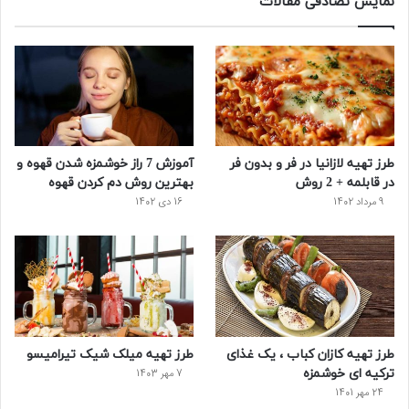
نمایش تصادفی مقالات
ب
ی
ت
ی
پ
و
ت
ر
و
ر
ک
ر
ی
ب
س
س
طرز تهیه لازانیا در فر و بدون فر
آموزش 7 راز خوشمزه شدن قهوه و
ت
در قابلمه + 2 روش
بهترین روش دم کردن قهوه
9 مرداد 1402
16 دی 1402
طرز تهیه کازان کباب ، یک غذای
طرز تهیه میلک شیک تیرامیسو
ترکیه ای خوشمزه
7 مهر 1403
24 مهر 1401