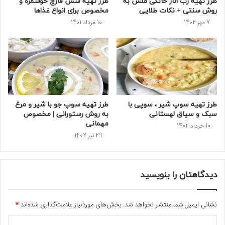
طرز تهیه رب انار خانگی ملس به
طرز تهیه سس قارچ خوشمزه و
روش سنتی + نکات طلایی
مخصوص برای انواع غذاها
7 مهر 1402
10 مرداد 1401
طرز تهیه سوپ شیر ، سوپی با
طرز تهیه سوپ جو با شیر و مرغ
سبک و سیاق لهستانی
به روش رستورانی | مخصوص
مهمانی
10 خرداد 1402
29 تیر 1402
دیدگاهتان را بنویسید
نشانی ایمیل شما منتشر نخواهد شد.
بخش‌های موردنیاز علامت‌گذاری شده‌اند
*
د