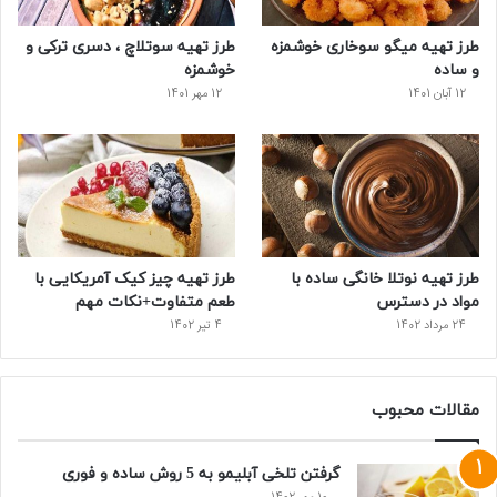
س
طرز تهیه میگو سوخاری خوشمزه
طرز تهیه سوتلاچ ، دسری ترکی و
ت
و ساده
خوشمزه
12 آبان 1401
12 مهر 1401
طرز تهیه نوتلا خانگی ساده با
طرز تهیه چیز کیک آمریکایی با
مواد در دسترس
طعم متفاوت+نکات مهم
24 مرداد 1402
4 تیر 1402
مقالات محبوب
گرفتن تلخی آبلیمو به 5 روش ساده و فوری