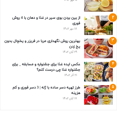
10 مهر 1402
از بین بردن بوی سیر در غذا و دهان با 4 روش
فوری
18 مهر 1402
بهترین روش نگهداری مربا در فریزر و یخچال بدون
یخ زدن
29 آبان 1402
عکس ایده غذا برای جشنواره و مسابقه _ برای
جشنواره غذا چی درست کنم؟
21 آذر 1402
طرز تهیه دسر ساده با ژله | 3 دسر فوری و کم
هزینه
17 آبان 1402