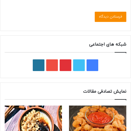
شبکه های اجتماعی
ف
ت
پ
ی
و
ی
و
ی
و
ر
س
ی
ن
ت
د
نمایش تصادفی مقالات
ب
ی
ت
ی
پ
و
ت
ر
و
ر
ک
ر
ی
ب
س