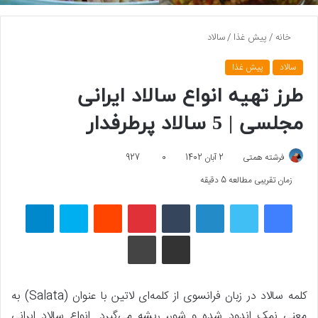
خانه
/
پیش غذا
/
سالاد
سالاد
پیش غذا
طرز تهیه انواع سالاد ایرانی
مجلسی | 5 سالاد پرطرفدار
فرشته همتی
2 آبان 1402
0
927
زمان تقریبی مطالعه 5 دقیقه
فیسبوک
توییتر
لینکداین
تامبلر
پینتریست
Reddit
اسکایپ
تلگرام
اشتراک گذاری با ایمیل
چاپ
کلمه سالاد در زبان فرانسوی از کلمه‌ای لاتین با عنوان (Salata) به
معنی نمک اندود شده و شور، ریشه می‌گیرد. انواع سالاد ایرانی