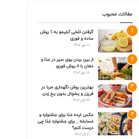
مقالات محبوب
گرفتن تلخی آبلیمو به 5 روش
ساده و فوری
10 مهر 1402
از بین بردن بوی سیر در غذا و
دهان با 4 روش فوری
18 مهر 1402
بهترین روش نگهداری مربا در
فریزر و یخچال بدون یخ زدن
29 آبان 1402
عکس ایده غذا برای جشنواره و
مسابقه _ برای جشنواره غذا چی
درست کنم؟
21 آذر 1402