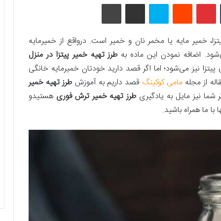
تامبلر
پینتریست
Reddit
اسکایپ
اشتراک گذاری با ایمیل
چاپ
زا، خمیر مایه یا مخمر نان و خمیر است. درواقع از خمیرمایه
‌شود. اضافه نمودن این ماده به
طرز تهيه خمير پيتزا در منزل
پیتزا نیز می‌شود؛ اما اگر قصد دارید خودتان خمیرمایه خانگی
قاله از مجله
مامی کوکینگ
قصد داریم به آموزش
طرز تهیه خمیر
اگر شما نیز مایل به یادگیری
طرز تهیه خمیر ترش فوری
هستیدو
ا با ما همراه باشید.