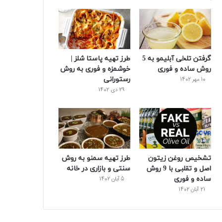
و
ت
ر
و
ر
ک
ر
ی
ب
س
س
گرفتن تلخی آبلیمو به 5
طرز تهیه پاستا شلز |
ت
روش ساده و فوری
خوشمزه و فوری به روش
رستورانی
10 مهر 1402
29 دی 1402
تشخیص روغن زیتون
طرز تهیه سمنو به روش
اصل و تقلبی با 9 روش
سنتی و بازاری در خانه
ساده و فوری
5 آبان 1402
21 آبان 1402