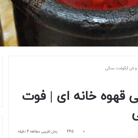
ت و فن آبگوشت سنگی
 قهوه خانه ای | فوت
0
445
زمان تقریبی مطالعه 4 دقیقه