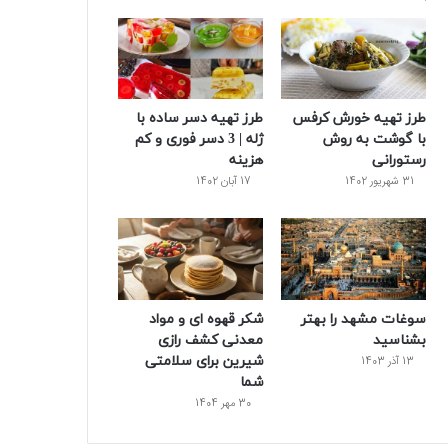
و
ت
ر
و
ر
ک
ر
ی
ب
س
س
طرز تهیه خورش کرفس
طرز تهیه دسر ساده با
ت
با گوشت به روش
ژله | 3 دسر فوری و کم
رستورانی
هزینه
31 شهریور 1402
17 آبان 1402
سوغات مشهد را بهتر
شکر قهوه ای و مواد
بشناسید
معدنی کشف رازی
شیرین برای سلامتی
13 آذر 1403
شما
30 مهر 1404