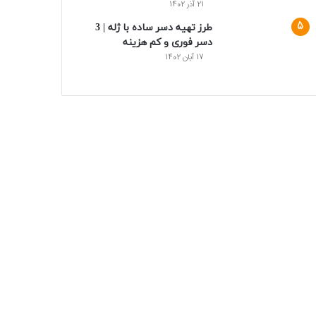
21 آذر 1402
طرز تهیه دسر ساده با ژله | 3
دسر فوری و کم هزینه
17 آبان 1402