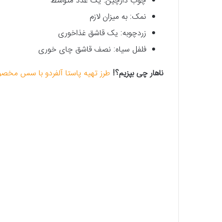
چوب دارچین: یک عدد متوسط
نمک: به میزان لازم
زردچوبه: یک قاشق غذاخوری
فلفل سیاه: نصف قاشق چای خوری
ناهار چی بپزیم؟!
طرز تهیه پاستا آلفردو با سس مخ