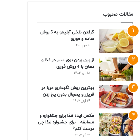
مقالات محبوب
گرفتن تلخی آبلیمو به 5 روش
ساده و فوری
10 مهر 1402
از بین بردن بوی سیر در غذا و
دهان با 4 روش فوری
18 مهر 1402
بهترین روش نگهداری مربا در
فریزر و یخچال بدون یخ زدن
29 آبان 1402
عکس ایده غذا برای جشنواره و
مسابقه _ برای جشنواره غذا چی
درست کنم؟
21 آذر 1402