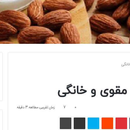
خانگی
 مقوی و خانگی
0
7
زمان تقریبی مطالعه 3 دقیقه
تامبلر
پینتریست
Reddit
اسکایپ
اشتراک گذاری با ایمیل
چاپ