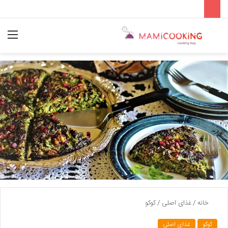
جستجو
منو
برای
خانه
/
غذای اصلی
/
کوکو
کوکو
غذای اصلی