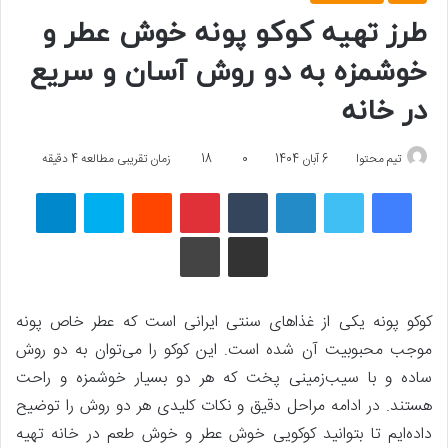
طرز تهیه کوکو پونه خوش عطر و
خوشمزه به دو روش آسان و سریع
در خانه
تیم محتوا
6 آبان 1404
0
18
زمان تقریبی مطالعه 4 دقیقه
فیسبوک
توییتر
لینکداین
تامبلر
پینتریست
Reddit
اسکایپ
تلگرام
اشتراک گذاری با ایمیل
چاپ
کوکو پونه یکی از غذاهای سنتی ایرانی است که عطر خاص پونه
موجب محبوبیت آن شده است. این کوکو را می‌توان به دو روش
ساده و با سیب‌زمینی پخت که هر دو بسیار خوشمزه و راحت
هستند. در ادامه مراحل دقیق و نکات کلیدی هر دو روش را توضیح
داده‌ایم تا بتوانید کوکویی خوش عطر و خوش طعم در خانه تهیه