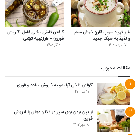
طرز تهیه سوپ قارچ خوش طعم
گرفتن تلخی ترشی فلفل (3 روش
و لذیذ به سبک جدید
فوری) + طرزتهیه ترشی
17 خرداد 1402
2 آذر 1402
مقالات محبوب
گرفتن تلخی آبلیمو به 5 روش ساده و فوری
10 مهر 1402
از بین بردن بوی سیر در غذا و دهان با 4 روش
فوری
18 مهر 1402