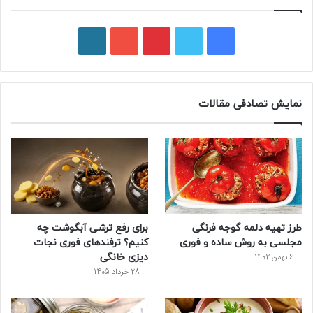
ف
ت
پ
ی
و
ی
و
ی
و
ر
س
ی
ن
ت
د
نمایش تصادفی مقالات
ب
ی
ت
ی
پ
و
ت
ر
و
ر
ک
ر
ی
ب
س
س
طرز تهیه دلمه گوجه فرنگی
برای رفع ترشی آبگوشت چه
ت
مجلسی به روش ساده و فوری
کنیم؟ ترفندهای فوری نجات
دیزی خانگی
6 بهمن 1402
28 خرداد 1405