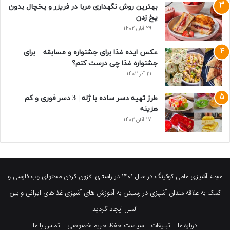
بهترین روش نگهداری مربا در فریزر و یخچال بدون
یخ زدن
29 آبان 1402
عکس ایده غذا برای جشنواره و مسابقه _ برای
جشنواره غذا چی درست کنم؟
21 آذر 1402
طرز تهیه دسر ساده با ژله | 3 دسر فوری و کم
هزینه
17 آبان 1402
مجله آشپزی مامی کوکینگ در سال 1401 در راستای افزون کردن محتوای وب فارسی و
کمک به علاقه مندان آشپزی در رسیدن به آموزش های آشپزی غذاهای ایرانی و بین
الملل ایجاد گردید
درباره ما
تبلیغات
سیاست حفظ حریم خصوصی
تماس با ما