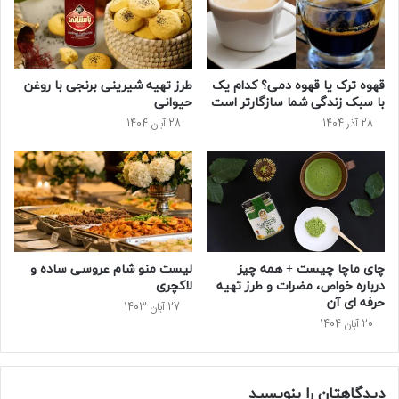
قهوه ترک یا قهوه دمی؟ کدام یک
طرز تهیه شیرینی برنجی با روغن
با سبک زندگی شما سازگارتر است
حیوانی
28 آذر 1404
28 آبان 1404
چای ماچا چیست + همه چیز
لیست منو شام عروسی ساده و
درباره خواص، مضرات و طرز تهیه
لاکچری
حرفه ‌ای آن
27 آبان 1403
20 آبان 1404
دیدگاهتان را بنویسید