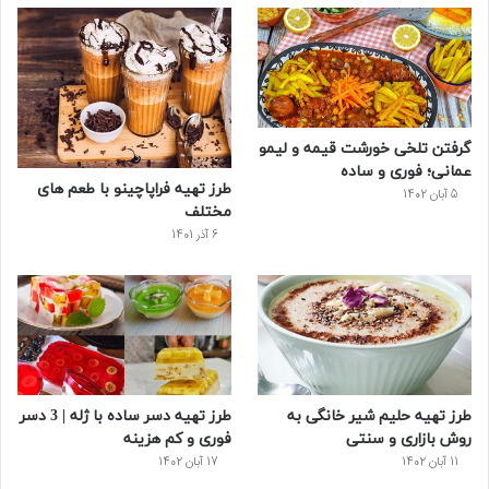
و
ت
ر
و
ر
ک
ر
ی
ب
س
س
گرفتن تلخی خورشت قیمه و لیمو
ت
عمانی؛ فوری و ساده
طرز تهیه فراپاچینو با طعم های
5 آبان 1402
مختلف
6 آذر 1401
طرز تهیه حلیم شیر خانگی به
طرز تهیه دسر ساده با ژله | 3 دسر
روش بازاری و سنتی
فوری و کم هزینه
11 آبان 1402
17 آبان 1402