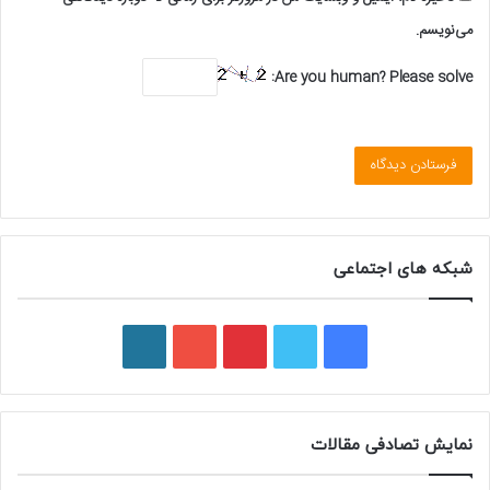
می‌نویسم.
Are you human? Please solve:
شبکه های اجتماعی
ف
ت
پ
ی
و
ی
و
ی
و
ر
س
ی
ن
ت
د
نمایش تصادفی مقالات
ب
ی
ت
ی
پ