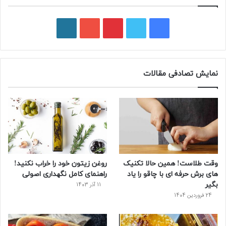
ف
ت
پ
ی
و
ی
و
ی
و
ر
س
ی
ن
ت
د
نمایش تصادفی مقالات
ب
ی
ت
ی
پ
و
ت
ر
و
ر
ک
ر
ی
ب
س
س
وقت طلاست! همین حالا تکنیک
روغن زیتون خود را خراب نکنید!
ت
های برش حرفه ای با چاقو را یاد
راهنمای کامل نگهداری اصولی
بگیر
11 آذر 1403
24 فروردین 1404