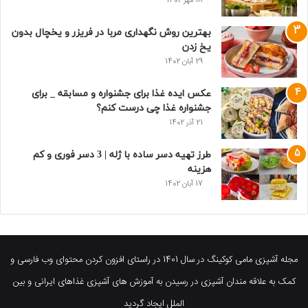
18 مهر 1402
بهترین روش نگهداری مربا در فریزر و یخچال بدون
یخ زدن
29 آبان 1402
عکس ایده غذا برای جشنواره و مسابقه _ برای
جشنواره غذا چی درست کنم؟
21 آذر 1402
طرز تهیه دسر ساده با ژله | 3 دسر فوری و کم
هزینه
17 آبان 1402
مجله آشپزی مامی کوکینگ در سال 1401 در راستای افزون کردن محتوای وب فارسی و
کمک به علاقه مندان آشپزی در رسیدن به آموزش های آشپزی غذاهای ایرانی و بین
الملل ایجاد گردید