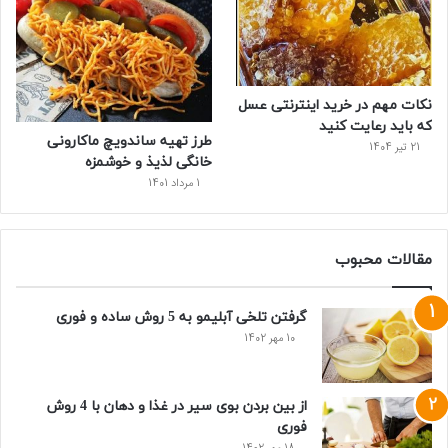
نکات مهم در خرید اینترنتی عسل
که باید رعایت کنید
طرز تهیه ساندویچ ماکارونی
21 تیر 1404
خانگی لذیذ و خوشمزه
1 مرداد 1401
مقالات محبوب
گرفتن تلخی آبلیمو به 5 روش ساده و فوری
10 مهر 1402
از بین بردن بوی سیر در غذا و دهان با 4 روش
فوری