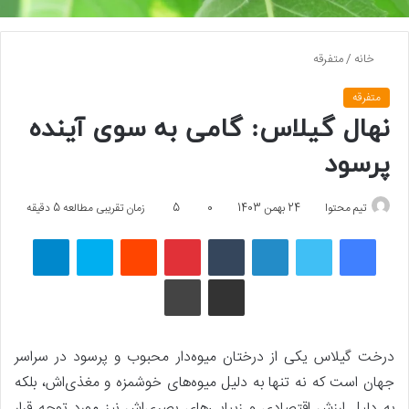
خانه
/
متفرقه
متفرقه
نهال گیلاس: گامی به سوی آینده
پرسود
تیم محتوا
24 بهمن 1403
0
5
زمان تقریبی مطالعه 5 دقیقه
فیسبوک
توییتر
لینکداین
تامبلر
پینتریست
Reddit
اسکایپ
تلگرام
اشتراک گذاری با ایمیل
چاپ
درخت گیلاس یکی از درختان میوه‌دار محبوب و پرسود در سراسر
جهان است که نه تنها به دلیل میوه‌های خوشمزه و مغذی‌اش، بلکه
به دلیل ارزش اقتصادی و زیبایی‌های بصری‌اش نیز مورد توجه قرار