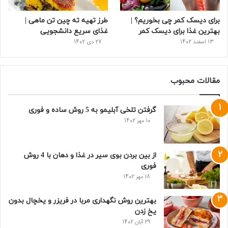
برای دیسک کمر چی بخوریم؟ |
طرز تهیه ته چین تن ماهی |
بهترین غذا برای دیسک کمر
غذای سریع دانشجویی
13 اسفند 1402
27 دی 1402
مقالات محبوب
گرفتن تلخی آبلیمو به 5 روش ساده و فوری
10 مهر 1402
از بین بردن بوی سیر در غذا و دهان با 4 روش
فوری
18 مهر 1402
بهترین روش نگهداری مربا در فریزر و یخچال بدون
یخ زدن
29 آبان 1402