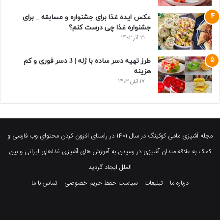
عکس ایده غذا برای جشنواره و مسابقه _ برای
جشنواره غذا چی درست کنم؟
21 آذر 1402
طرز تهیه دسر ساده با ژله | 3 دسر فوری و کم
هزینه
17 آبان 1402
مجله آشپزی مامی کوکینگ در سال 1401 در راستای افزون کردن محتوای وب فارسی و
کمک به علاقه مندان آشپزی در رسیدن به آموزش های آشپزی غذاهای ایرانی و بین
الملل ایجاد گردید
درباره ما
تبلیغات
سیاست حفظ حریم خصوصی
تماس با ما
فیسبوک
توییتر
پینتریست
یوتیوب
وردپرس