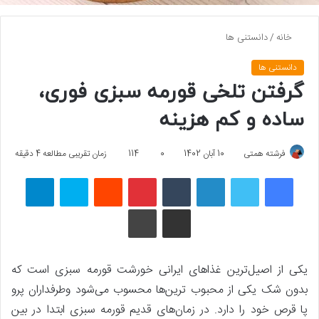
خانه
/
دانستنی ها
دانستنی ها
گرفتن تلخی قورمه سبزی فوری،
ساده و کم هزینه
فرشته همتی
10 آبان 1402
0
114
زمان تقریبی مطالعه 4 دقیقه
فیسبوک
توییتر
لینکداین
تامبلر
پینتریست
Reddit
اسکایپ
تلگرام
اشتراک گذاری با ایمیل
چاپ
یکی از اصیل‌ترین غذاهای ایرانی خورشت قورمه سبزی است که
بدون شک یکی از محبوب ترین‌ها محسوب می‌شود وطرفداران پرو
پا قرص خود را دارد. در زمان‌های قدیم قورمه سبزی ابتدا در بین