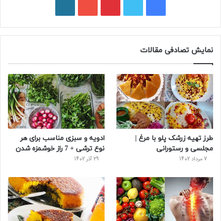
ف
ت
پ
ی
و
ی
و
ی
و
ر
س
ی
ن
ت
د
نمایش تصادفی مقالات
ب
ی
ت
ی
پ
و
ت
ر
و
ر
ک
ر
ی
ب
س
س
طرز تهیه زرشک پلو با مرغ |
ادویه و سبزی مناسب برای هر
ت
مجلسی و رستورانی
نوع ترشی + 7 راز خوشمزه شدن
7 مرداد 1402
29 آذر 1402