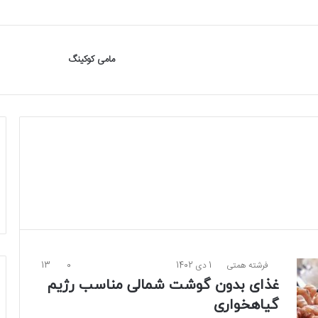
مامی کوکینگ
فرشته همتی
1 دی 1402
0
13
غذای بدون گوشت شمالی مناسب رژیم
گیاهخواری