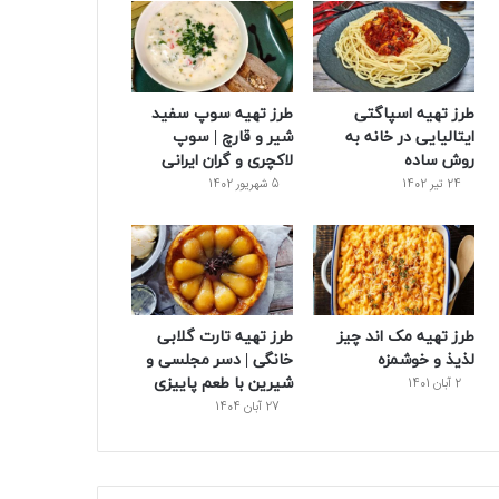
ک
ر
ی
ب
س
س
طرز تهیه اسپاگتی
طرز تهیه سوپ سفید
ت
ایتالیایی در خانه به
شیر و قارچ | سوپ
روش ساده
لاکچری و گران ایرانی
24 تیر 1402
5 شهریور 1402
طرز تهیه مک اند چیز
طرز تهیه تارت گلابی
لذیذ و خوشمزه
خانگی | دسر مجلسی و
شیرین با طعم پاییزی
2 آبان 1401
27 آبان 1404