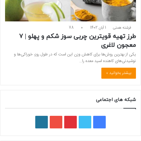
فرشته همتی
1 آبان 1402
0
78
طرز تهیه قویترین چربی سوز شکم و پهلو | ۷
معجون لاغری
یکی از بهترین روش‌ها برای کاهش وزن این است که در طول روز، خوراکی‌ها و
نوشیدنی‌های کاهنده اسید معده را…
بیشتر بخوانید »
شبکه های اجتماعی
ف
ت
پ
ی
و
ی
و
ی
و
ر