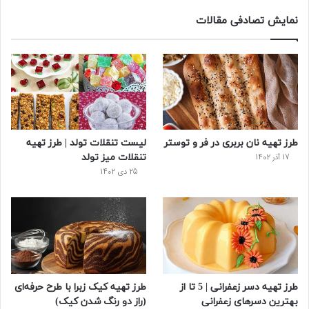
س
ی
ن
ت
د
نمایش تصادفی مقالات
ب
ی
ت
ی
پ
و
ت
ر
و
ر
ک
ر
ی
ب
س
س
طرز تهیه نان بربری در فر و توستر
لیست تنقلات تولد | طرز تهیه
ت
تنقلات میز تولد
17 آذر 1402
25 دی 1402
طرز تهیه دسر زعفرانی | 5 تا از
طرز تهیه کیک زبرا با طرح حرفه‌ای
بهترین دسرهای زعفرانی
(راز دو رنگ شدن کیک)