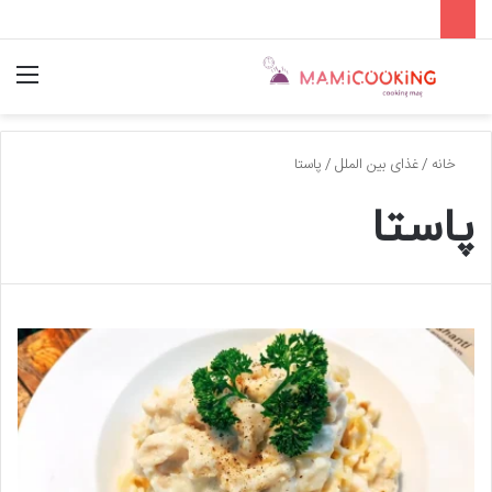
جستجو
منو
برای
خانه
/
غذای بین الملل
/
پاستا
پاستا