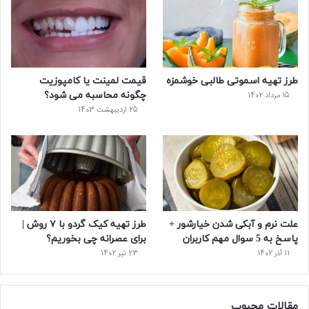
و
ت
ر
و
ر
ک
ر
ی
ب
س
س
طرز تهیه اسموتی طالبی خوشمزه
قیمت لمینت یا کامپوزیت
ت
چگونه محاسبه می شود؟
15 مرداد 1402
25 اردیبهشت 1403
علت نرم و آبکی شدن خیارشور +
طرز تهیه کیک گردو با ۷ روش |
پاسخ به 5 سوال مهم کاربران
برای عصرانه چی بخوریم؟
11 آذر 1402
23 تیر 1402
مقالات محبوب