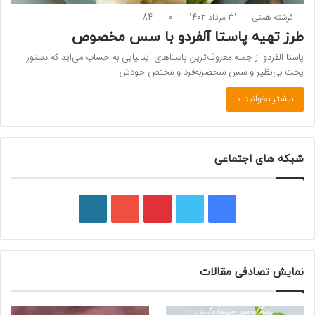
فرشته همتی
31 مرداد 1402
0
84
طرز تهیه پاستا آلفردو با سس مخصوص
پاستا آلفردو از جمله معروف‌ترین پاستاهای ایتالیایی به حساب می‌آید که دستور
پخت بی‌نظیر و سس منحصربه‌فرد و مختص خودش…
بیشتر بخوانید »
شبکه های اجتماعی
ف
ت
پ
ی
و
ی
و
ی
و
ر
س
ی
ن
ت
د
نمایش تصادفی مقالات
ب
ی
ت
ی
پ