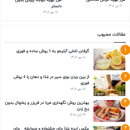
طرز تهیه جوجه چینی بدون
دلستر
6 دی 1401
12 مهر 1402
مقالات محبوب
گرفتن تلخی آبلیمو به 5 روش ساده و فوری
10 مهر 1402
از بین بردن بوی سیر در غذا و دهان با 4 روش
فوری
18 مهر 1402
بهترین روش نگهداری مربا در فریزر و یخچال بدون
یخ زدن
29 آبان 1402
عکس ایده غذا برای جشنواره و مسابقه _ برای