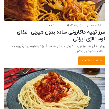
فرشته همتی
6 مرداد 1402
0
774
طرز تهیه ماکارونی ساده بدون هیچی | غذای
نوستالژی ایرانی
پیش از آن که طرز تهیه ماکارونی ساده را به شما آموزش دهیم، باید بگوییم که
اصالت ماکارونی به کشور…
بیشتر بخوانید »