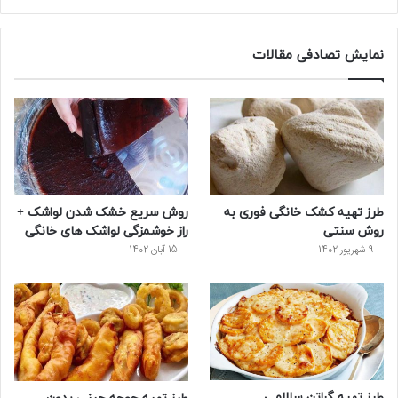
ی
و
ی
و
ر
س
ی
ن
ت
د
نمایش تصادفی مقالات
ب
ی
ت
ی
پ
و
ت
ر
و
ر
ک
ر
ی
ب
س
س
طرز تهیه کشک خانگی فوری به
روش سریع خشک شدن لواشک +
ت
روش سنتی
راز خوشمزگی لواشک های خانگی
9 شهریور 1402
15 آبان 1402
طرز تهیه گراتن سالامی