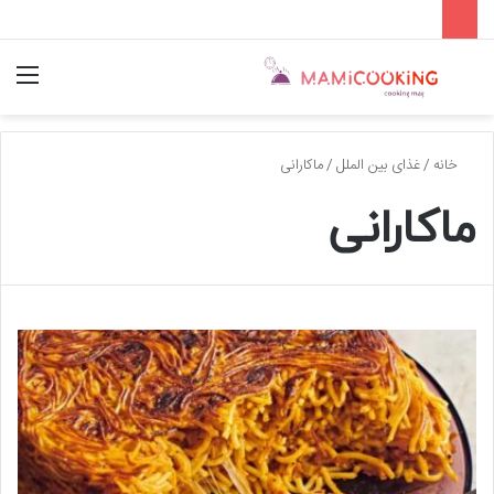
جستجو
منو
برای
خانه
/
غذای بین الملل
/
ماکارانی
ماکارانی