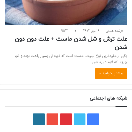
فرشته همتی
19 مهر 1402
0
953
علت ترش و شل شدن ماست + علت دون دون
شدن
یکی از مفید‌ترین نوع لبنیات، ماست است که تهیه آن بسیار راحت بوده و تنها
چیزی که لازم دارید شیر…
بیشتر بخوانید »
شبکه های اجتماعی
ف
ت
پ
ی
و
ی
و
ی
و
ر