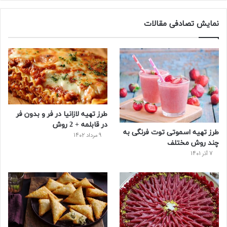
س
ی
ن
ت
د
نمایش تصادفی مقالات
ب
ی
ت
ی
پ
و
ت
ر
و
ر
ک
ر
ی
ب
س
س
طرز تهیه لازانیا در فر و بدون فر
ت
در قابلمه + 2 روش
طرز تهیه اسموتی توت فرنگی به
9 مرداد 1402
چند روش مختلف
7 آذر 1401