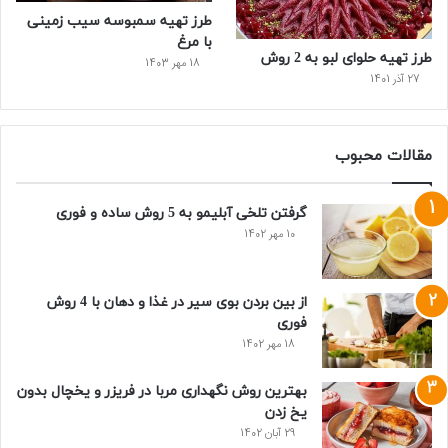
طرز تهیه سمبوسه سیب زمینی
با مرغ
طرز تهیه حلوای لبو به 2 روش
18 مهر 1403
27 آذر 1401
مقالات محبوب
گرفتن تلخی آبلیمو به 5 روش ساده و فوری
10 مهر 1402
از بین بردن بوی سیر در غذا و دهان با 4 روش
فوری
18 مهر 1402
بهترین روش نگهداری مربا در فریزر و یخچال بدون
یخ زدن
29 آبان 1402