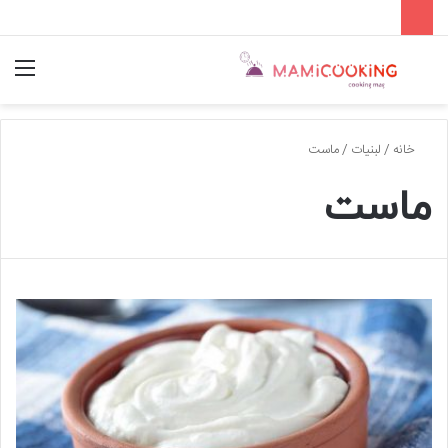
جستجو
منو
برای
خانه
/
لبنیات
/
ماست
ماست