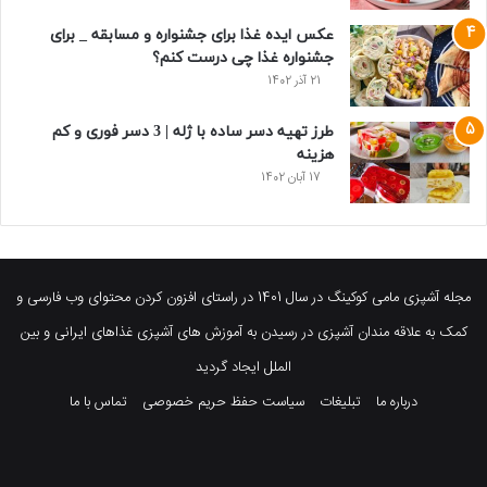
عکس ایده غذا برای جشنواره و مسابقه _ برای
جشنواره غذا چی درست کنم؟
21 آذر 1402
طرز تهیه دسر ساده با ژله | 3 دسر فوری و کم
هزینه
17 آبان 1402
مجله آشپزی مامی کوکینگ در سال 1401 در راستای افزون کردن محتوای وب فارسی و
کمک به علاقه مندان آشپزی در رسیدن به آموزش های آشپزی غذاهای ایرانی و بین
الملل ایجاد گردید
درباره ما
تبلیغات
سیاست حفظ حریم خصوصی
تماس با ما
فیسبوک
توییتر
پینتریست
یوتیوب
وردپرس