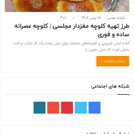
فرشته همتی
15 بهمن 1402
0
301
طرز تهیه کلوچه مغزدار مجلسی | کلوچه عصرانه
ساده و فوری
آماده کردن شیرینی و کلوچه‌های مختلف برای میان وعده یک کار جذاب و لذت
بخش است که حس خوبی را…
بیشتر بخوانید »
شبکه های اجتماعی
ف
ت
پ
ی
و
ی
و
ی
و
ر
س
ی
ن
ت
د