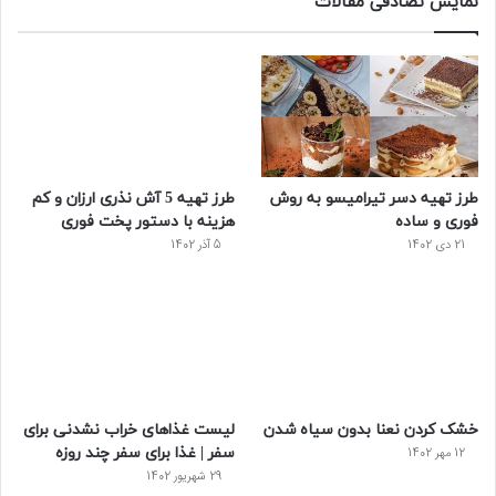
نمایش تصادفی مقالات
ب
ی
ت
ی
پ
و
ت
ر
و
ر
ک
ر
ی
ب
س
س
طرز تهیه دسر تیرامیسو به روش
طرز تهیه 5 آش نذری ارزان و کم
ت
فوری و ساده
هزینه با دستور پخت فوری
21 دی 1402
5 آذر 1402
خشک کردن نعنا بدون سیاه شدن
لیست غذاهای خراب نشدنی برای
سفر | غذا برای سفر چند روزه
12 مهر 1402
29 شهریور 1402