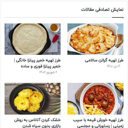
س
ی
ن
ت
د
نمایش تصادفی مقالات
ب
ی
ت
ی
پ
و
ت
ر
و
ر
ک
ر
ی
ب
س
س
طرز تهیه گراتن سالامی
طرز تهیه خمیر پیتزا خانگی |
ت
خمیر پیتزا فوری و ساده
6 دی 1401
6 شهریور 1402
طرز تهیه خورش قیمه با سیب
خشک کردن آناناس به روش
زمینی | رستورانی و مجلسی
بازاری بدون سیاه شدن