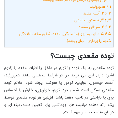
6.1
هموروئید:
6.2
2. آبسه مقعد:
6.3
3. فیستول مقعدی:
6.4
4. سرطان مقعد:
6.5
5. سایر بیماریها (مانند زگیل مقعد، شقاق مقعد، افتادگی
رکتوم یا بیماری التهابی روده):
توده مقعدی چیست؟
توده مقعدی به یک توده یا تورم در داخل یا اطراف مقعد یا رکتوم
اشاره دارد. این می تواند در اثر شرایط مختلفی مانند هموروئید،
آبسه، فیستول، پولیپ، تومور یا عفونت ایجاد شود. علائم توده
مقعدی ممکن است شامل درد، تورم، خونریزی، خارش یا احساس
پری یا ناراحتی در ناحیه مقعد باشد. ارزیابی هر توده مقعدی توسط
یک ارائه دهنده مراقبت های بهداشتی برای تعیین علت زمینه ای و
درمان مناسب بسیار مهم است.