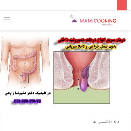
جستجو
منو
برای
خانه
/
دانستنی ها