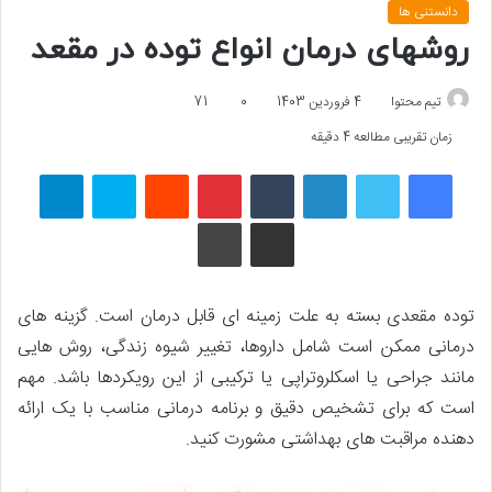
دانستنی ها
روشهای درمان انواع توده در مقعد
تیم محتوا
4 فروردین 1403
0
71
زمان تقریبی مطالعه 4 دقیقه
فیسبوک
توییتر
لینکداین
تامبلر
پینتریست
Reddit
اسکایپ
تلگرام
اشتراک گذاری با ایمیل
چاپ
توده مقعدی بسته به علت زمینه ای قابل درمان است. گزینه های
درمانی ممکن است شامل داروها، تغییر شیوه زندگی، روش هایی
مانند جراحی یا اسکلروتراپی یا ترکیبی از این رویکردها باشد. مهم
است که برای تشخیص دقیق و برنامه درمانی مناسب با یک ارائه
دهنده مراقبت های بهداشتی مشورت کنید.