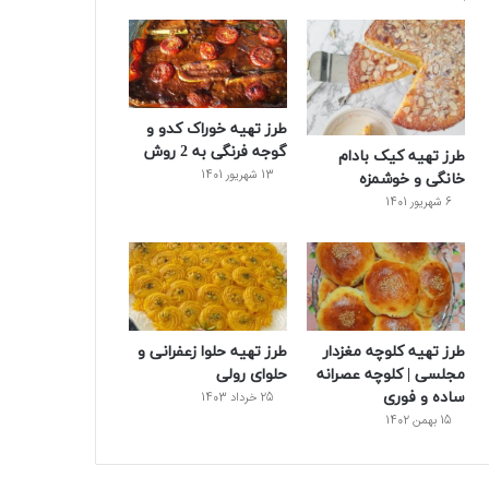
و
ت
ر
و
ر
ک
ر
ی
ب
س
س
طرز تهیه خوراک کدو و
ت
گوجه فرنگی به 2 روش
طرز تهیه کیک بادام
13 شهریور 1401
خانگی و خوشمزه
6 شهریور 1401
طرز تهیه کلوچه مغزدار
طرز تهیه حلوا زعفرانی و
مجلسی | کلوچه عصرانه
حلوای رولی
ساده و فوری
25 خرداد 1403
15 بهمن 1402