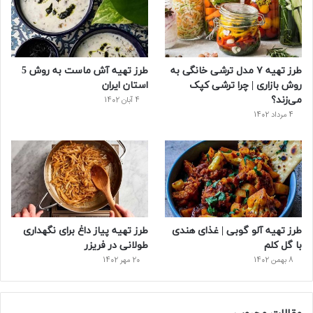
طرز تهیه ۷ مدل ترشی خانگی به
طرز تهیه آش ماست به روش 5
روش بازاری | چرا ترشی کپک
استان ایران
می‌زند؟
4 آبان 1402
4 مرداد 1402
طرز تهیه آلو گوبی | غذای هندی
طرز تهیه پیاز داغ برای نگهداری
با گل کلم
طولانی در فریزر
8 بهمن 1402
20 مهر 1402