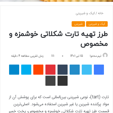
خانه
/
کیک و شیرینی
کیک و شیرینی
شیرینی
طرز تهیه تارت شکلاتی خوشمزه و
مخصوص
تیم محتوا
15 تیر 1401
0
111
زمان تقریبی مطالعه 4 دقیقه
فیسبوک
توییتر
لینکداین
تامبلر
پینتریست
Reddit
اسکایپ
تلگرام
اشتراک گذاری با ایمیل
چاپ
تارت (tart)، نوعی شیرینی بین‌المللی است که برای پوشش آن از
مواد پرکننده شیرین یا غیر شیرین استفاده می‌شود. اصلی‌ترین
قسمت طرز تهیه تارت شکلاتی خوشمزه و مخصوص، پخت خمیر