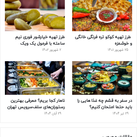
و
ت
ر
و
ر
ک
ر
ی
ب
س
س
طرز تهیه کوکو تره فرنگی خانگی
طرز تهیه خیارشور فوری نیم
ت
و خوشمزه
ساعته با فرمول یک ویک
25 شهریور 1401
2 شهریور 1402
در سفر به قشم چه غذا هایی را
ناهار کجا بریم؟ معرفی بهترین
باید حتما امتحان کنیم؟
رستوران‌های سلف‌سرویس تهران
29 تیر 1404
29 آبان 1404