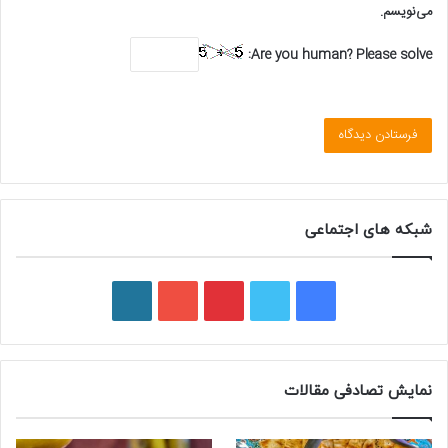
می‌نویسم.
Are you human? Please solve:
شبکه های اجتماعی
ف
ت
پ
ی
و
ی
و
ی
و
ر
س
ی
ن
ت
د
نمایش تصادفی مقالات
ب
ی
ت
ی
پ