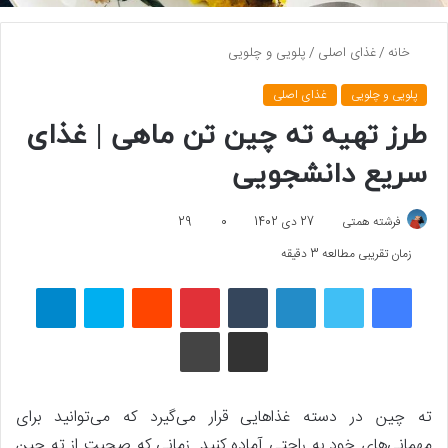
خانه
/
غذای اصلی
/
پلویی و چلویی
پلویی و چلویی
غذای اصلی
طرز تهیه ته چین تن ماهی | غذای
سریع دانشجویی
فرشته همتی
27 دی 1402
0
29
زمان تقریبی مطالعه 3 دقیقه
فیسبوک
توییتر
لینکداین
تامبلر
پینتریست
Reddit
اسکایپ
تلگرام
اشتراک گذاری با ایمیل
چاپ
ته چین در دسته غذاهایی قرار می‌گیرد که می‌توانید برای
مهمانی‌های خود به راحتی آماده کنید. زمانی که صحبت از ته چین