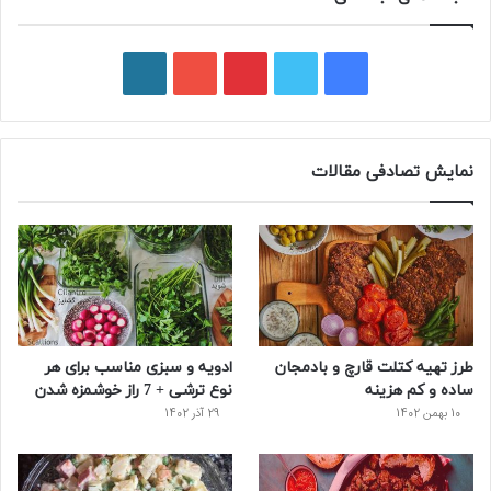
ف
ت
پ
ی
و
ی
و
ی
و
ر
س
ی
ن
ت
د
نمایش تصادفی مقالات
ب
ی
ت
ی
پ
و
ت
ر
و
ر
ک
ر
ی
ب
س
س
طرز تهیه کتلت قارچ و بادمجان
ادویه و سبزی مناسب برای هر
ت
ساده و کم هزینه
نوع ترشی + 7 راز خوشمزه شدن
10 بهمن 1402
29 آذر 1402