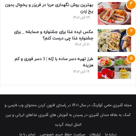
بهترین روش نگهداری مربا در فریزر و یخچال بدون
یخ زدن
29 آبان 1402
عکس ایده غذا برای جشنواره و مسابقه _ برای
جشنواره غذا چی درست کنم؟
21 آذر 1402
طرز تهیه دسر ساده با ژله | 3 دسر فوری و کم
هزینه
17 آبان 1402
مجله آشپزی مامی کوکینگ در سال 1401 در راستای افزون کردن محتوای وب فارسی و
کمک به علاقه مندان آشپزی در رسیدن به آموزش های آشپزی غذاهای ایرانی و بین
الملل ایجاد گردید
درباره ما
تبلیغات
سیاست حفظ حریم خصوصی
تماس با ما