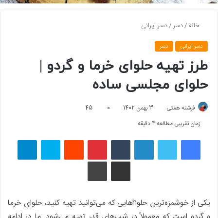
خانه
/
دسر
/
دسر ایرانی
دسر ایرانی
دسر
طرز تهیه حلوای خرما و گردو |
حلوای مجلسی ساده
فرشته همتی
3 بهمن 1402
0
45
زمان تقریبی مطالعه 4 دقیقه
فیسبوک
توییتر
لینکداین
تامبلر
پینتریست
Reddit
اسکایپ
تلگرام
اشتراک گذاری با ایمیل
چاپ
یکی از خوشمزه‌ترین حلوhهایی که می‌توانید تهیه کنید، حلوای خرما
و گردو است که معمولاً در شب‌های قدر تهیه می‌شود. ما در ادامه