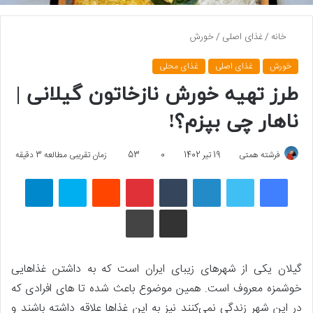
خانه
/
غذای اصلی
/
خورش
خورش
غذای اصلی
غذای محلی
طرز تهیه خورش نازخاتون گیلانی |
ناهار چی بپزم؟!
فرشته همتی
19 تیر 1402
0
53
زمان تقریبی مطالعه 3 دقیقه
فیسبوک
توییتر
لینکداین
تامبلر
پینتریست
Reddit
اسکایپ
تلگرام
اشتراک گذاری با ایمیل
چاپ
گیلان یکی از شهرهای زیبای ایران است که به داشتن غذاهایی
خوشمزه معروف است. همین موضوع باعث شده تا های افرادی که
در این شهر زندگی نمی‌کنند نیز به این غذاها علاقه داشته باشند و