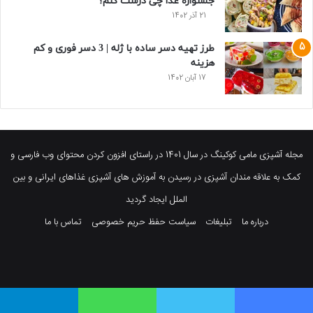
جشنواره غذا چی درست کنم؟
21 آذر 1402
طرز تهیه دسر ساده با ژله | 3 دسر فوری و کم
هزینه
17 آبان 1402
مجله آشپزی مامی کوکینگ در سال 1401 در راستای افزون کردن محتوای وب فارسی و
کمک به علاقه مندان آشپزی در رسیدن به آموزش های آشپزی غذاهای ایرانی و بین
الملل ایجاد گردید
درباره ما
تبلیغات
سیاست حفظ حریم خصوصی
تماس با ما
فیسبوک
توییتر
پینتریست
یوتیوب
وردپرس