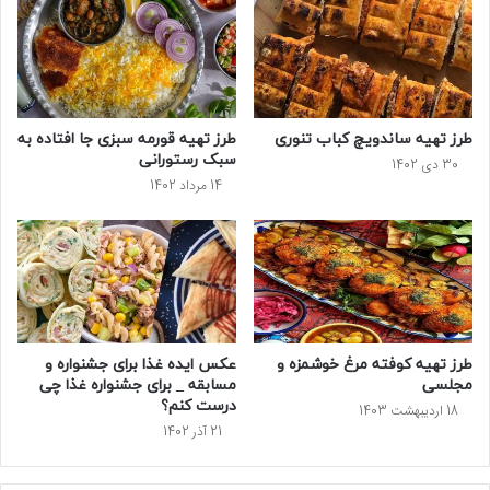
طرز تهیه ساندویچ کباب تنوری
طرز تهیه قورمه سبزی جا افتاده به
سبک رستورانی
30 دی 1402
14 مرداد 1402
طرز تهیه کوفته مرغ خوشمزه و
عکس ایده غذا برای جشنواره و
مجلسی
مسابقه _ برای جشنواره غذا چی
درست کنم؟
18 اردیبهشت 1403
21 آذر 1402