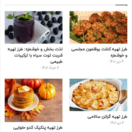
ب
ی
ت
ی
پ
و
ت
ر
و
ر
ک
ر
ی
ب
س
س
طرز تهیه کتلت بوقلمون مجلسی
لذت بخش و خوشمزه: طرز تهیه
ت
و خوشمزه
شربت توت سیاه با ترکیبات
طبیعی
3 دی 1401
7 خرداد 1402
طرز تهیه گراتن سالامی
6 دی 1401
طرز تهیه پنکیک کدو حلوایی