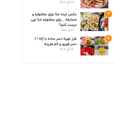
29 آبان 1402
عکس ایده غذا برای جشنواره و
مسابقه _ برای جشنواره غذا چی
درست کنم؟
21 آذر 1402
طرز تهیه دسر ساده با ژله | 3
دسر فوری و کم هزینه
17 آبان 1402