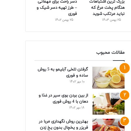
بزرگ ترین اشتباهات
دسر راحت برای مهمانی
هنگام پخت مرغ که
– طرز تهیه دسر شیک و
نباید مرتکب شوید
فوری
25 بهمن 1403
25 بهمن 1402
مقالات محبوب
گرفتن تلخی آبلیمو به 5 روش
ساده و فوری
10 مهر 1402
از بین بردن بوی سیر در غذا و
دهان با 4 روش فوری
18 مهر 1402
بهترین روش نگهداری مربا در
فریزر و یخچال بدون یخ زدن