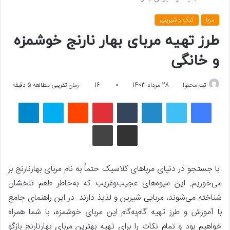
مربا
کیک و شیرینی
طرز تهیه مربای بهار نارنج خوشمزه
و خانگی
تیم محتوا
28 مرداد 1403
0
16
زمان تقریبی مطالعه 5 دقیقه
فیسبوک
توییتر
لینکداین
تامبلر
پینتریست
Reddit
اسکایپ
تلگرام
اشتراک گذاری با ایمیل
چاپ
با جستجو در دنیای مرباهای کلاسیک حتماً به نام مربای بهارنارنج بر
می‌خوریم. این میوه‌های عجیب‌وغریب که به‌خاطر طعم تلخشان
شناخته می‌شوند، مربایی شیرین و لذیذ دارند. در این راهنمای جامع
با آموزش و طرز تهیه گام‌به‌گام این مربای خوشمزه، با شما همراه
خواهیم بود و تمام نکات را برای تهیه بهترین مربای بهارنارنج بازگو