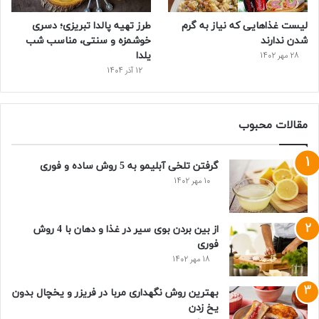
لیست غذاهایی که نیاز به گرم
طرز تهیه پالدا تبریزی؛ دسری
شدن ندارند
خوشمزه و سنتی، مناسب شب
یلدا
28 مهر 1402
12 آذر 1404
مقالات محبوب
گرفتن تلخی آبلیمو به 5 روش ساده و فوری
10 مهر 1402
از بین بردن بوی سیر در غذا و دهان با 4 روش
فوری
18 مهر 1402
بهترین روش نگهداری مربا در فریزر و یخچال بدون
یخ زدن