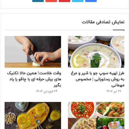
ی
و
ی
و
ر
س
ی
ن
ت
د
نمایش تصادفی مقالات
ب
ی
ت
ی
پ
و
ت
ر
و
ر
ک
ر
ی
ب
س
س
طرز تهیه سوپ جو با شیر و مرغ
وقت طلاست! همین حالا تکنیک
ت
به روش رستورانی | مخصوص
های برش حرفه ای با چاقو را یاد
مهمانی
بگیر
29 تیر 1402
24 فروردین 1404