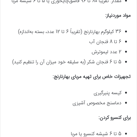
مقدار: تقریباً 80 تا 96 قاشق‌چایخوری یا 5 تا 6 شیشه مربا
مواد موردنیاز:
36 کیلوگرم بهارنارنج (تقریباً 6 تا 12 عدد، بسته به‌اندازه)
6 تا 8 فنجان آب
2 عدد لیموترش
5 تا 6 فنجان شکر (به سلیقه خود میزان آن را تنظیم کنید)
تجهیزات خاص برای تهیه مربای بهارنارنج:
کیسه پنیرگیری
دماسنج مخصوص آشپزی
برای کنسرو کردن:
5 تا 6 شیشه کنسرو یا مربا