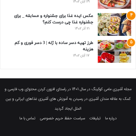
29 آبان 1402
عکس ایده غذا برای جشنواره و مسابقه _ برای
جشنواره غذا چی درست کنم؟
21 آذر 1402
طرز تهیه دسر ساده با ژله | 3 دسر فوری و کم
هزینه
17 آبان 1402
مجله آشپزی مامی کوکینگ در سال 1401 در راستای افزون کردن محتوای وب فارسی و
کمک به علاقه مندان آشپزی در رسیدن به آموزش های آشپزی غذاهای ایرانی و بین
الملل ایجاد گردید
درباره ما
تبلیغات
سیاست حفظ حریم خصوصی
تماس با ما
فیسبوک
توییتر
پینتریست
یوتیوب
وردپرس