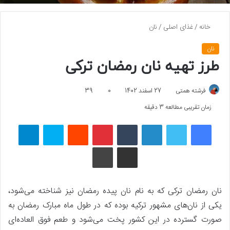
خانه
/
غذای اصلی
/
نان
نان
طرز تهیه نان رمضان ترکی
فرشته همتی
27 اسفند 1402
0
39
زمان تقریبی مطالعه 3 دقیقه
فیسبوک
توییتر
لینکداین
تامبلر
پینتریست
Reddit
اسکایپ
تلگرام
اشتراک گذاری با ایمیل
چاپ
نان رمضان ترکی که به نام نان پیده رمضان نیز شناخته می‌شود،
یکی از نان‌های مشهور ترکیه بوده که در طول ماه مبارک رمضان به
صورت گسترده در این کشور پخت می‌شود و طعم فوق العاده‌ای