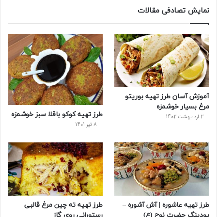
س
ی
ن
ت
د
نمایش تصادفی مقالات
ب
ی
ت
ی
پ
و
ت
ر
و
ر
ک
ر
ی
ب
س
س
آموزش آسان طرز تهیه بوریتو
ت
مرغ بسیار خوشمزه
طرز تهیه کوکو باقلا سبز خوشمزه
2 اردیبهشت 1402
8 تیر 1401
طرز تهیه عاشوره | آش آشوره –
طرز تهیه ته چین مرغ قالبی
پودینگ حضرت نوح (ع)
رستورانی روی گاز