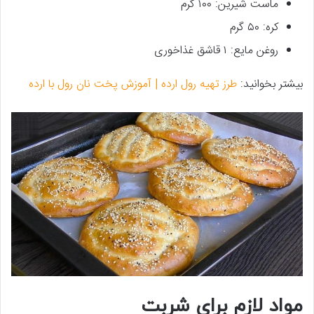
ماست شیرین: ۱۰۰ گرم
کره: ۵۰ گرم
روغن مایع: ۱ قاشق غذاخوری
بیشتر بخوانید:
طرز تهیه رول ارده | آموزش پخت نان رول با ارده
مواد لازم برای شربت