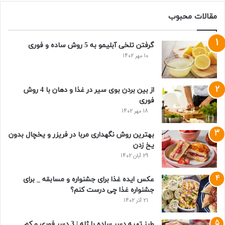
مقالات محبوب
گرفتن تلخی آبلیمو به 5 روش ساده و فوری
10 مهر 1402
از بین بردن بوی سیر در غذا و دهان با 4 روش
فوری
18 مهر 1402
بهترین روش نگهداری مربا در فریزر و یخچال بدون
یخ زدن
29 آبان 1402
عکس ایده غذا برای جشنواره و مسابقه _ برای
جشنواره غذا چی درست کنم؟
21 آذر 1402
طرز تهیه دسر ساده با ژله | 3 دسر فوری و کم