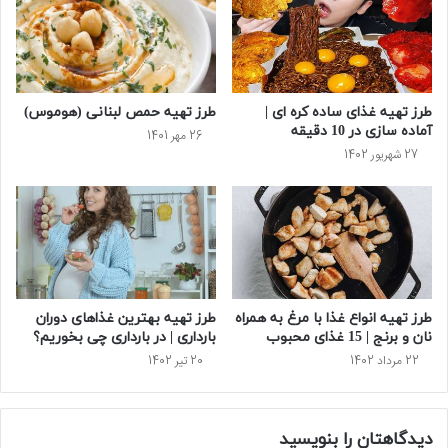
طرز تهیه غذای ساده کره ای |
طرز تهیه حمص لبنانی (هوموس)
آماده سازی در 10 دقیقه
26 مهر 1401
27 شهریور 1402
طرز تهیه انواع غذا با مرغ به همراه
طرز تهیه بهترین غذاهای دوران
نان و برنج | 15 غذای محبوب
بارداری | در بارداری چی بخوریم؟
22 مرداد 1402
20 تیر 1402
دیدگاهتان را بنویسید