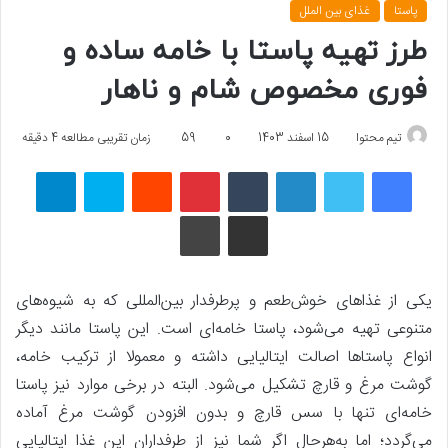
پاستا
غذای بین الملل
طرز تهیه پاستا با خامه ساده و
فوری مخصوص شام و ناهار
تیم محتوا
15 اسفند 1403
0
59
زمان تقریبی مطالعه 4 دقیقه
فیسبوک
توییتر
لینکداین
تامبلر
پینتریست
Reddit
اسکایپ
تلگرام
اشتراک گذاری با ایمیل
چاپ
یکی از غذاهای خوش‌طعم و پرطرفدار بین‌المللی که به شیوه‌های
متنوعی تهیه می‌شود، پاستا خامه‌ای است. این پاستا مانند دیگر
انواع پاستاها اصالت ایتالیایی داشته و معمولا از ترکیب خامه،
گوشت مرغ و قارچ تشکیل می‌شود. البته در برخی موارد نیز پاستا
خامه‌ای تنها با سس قارچ و بدون افزودن گوشت مرغ آماده
می‌گردد؛ اما به‌هرحال اگر شما نیز از طرفداران این غذا ایتالیایی