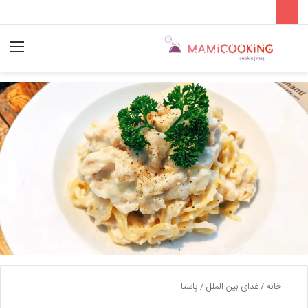
جستجو
منو
برای
خانه
/
غذای بین الملل
/
پاستا