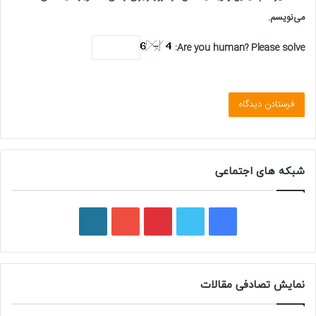
می‌نویسم.
Are you human? Please solve:
شبکه های اجتماعی
ف
ت
پ
ی
و
ی
و
ی
و
ر
س
ی
ن
ت
د
نمایش تصادفی مقالات
ب
ی
ت
ی
پ