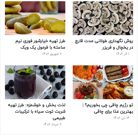
و
ت
ر
و
ر
ک
ر
ی
ب
س
س
روش نگهداری طولانی مدت قارچ
طرز تهیه خیارشور فوری نیم
ت
در یخچال و فریزر
ساعته با فرمول یک ویک
1 آذر 1402
2 شهریور 1402
تو رژیم چاقی چی بخوریم؟ |
لذت بخش و خوشمزه: طرز تهیه
بهترین غذا برای چاقی
شربت توت سیاه با ترکیبات
طبیعی
16 دی 1402
7 خرداد 1402