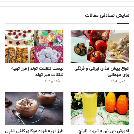
ی
و
ی
و
ر
س
ی
ن
ت
د
نمایش تصادفی مقالات
ب
ی
ت
ی
پ
و
ت
ر
و
ر
ک
ر
ی
ب
س
س
انواع پیش‌ غذای ایرانی و فرنگی
لیست تنقلات تولد | طرز تهیه
ت
برای مهمانی
تنقلات میز تولد
4 دی 1402
25 دی 1402
آموزش طرز تهیه شربت نارنج
طرز تهیه قهوه موکای کافی شاپی