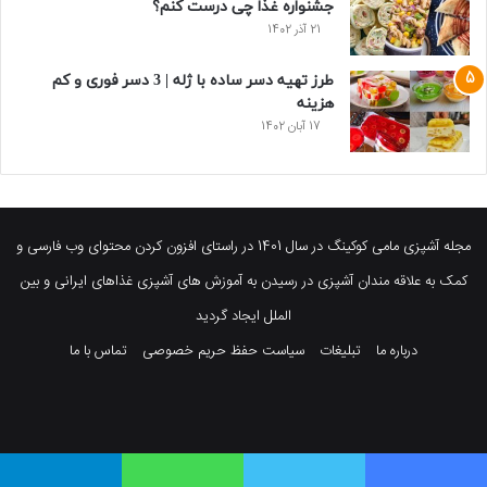
جشنواره غذا چی درست کنم؟
21 آذر 1402
طرز تهیه دسر ساده با ژله | 3 دسر فوری و کم
هزینه
17 آبان 1402
مجله آشپزی مامی کوکینگ در سال 1401 در راستای افزون کردن محتوای وب فارسی و
کمک به علاقه مندان آشپزی در رسیدن به آموزش های آشپزی غذاهای ایرانی و بین
الملل ایجاد گردید
درباره ما
تبلیغات
سیاست حفظ حریم خصوصی
تماس با ما
فیسبوک
توییتر
پینتریست
یوتیوب
وردپرس