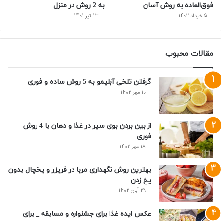
فوق‌العاده به روش آسان
به 2 روش در منزل
5 خرداد 1402
13 تیر 1401
مقالات محبوب
گرفتن تلخی آبلیمو به 5 روش ساده و فوری
10 مهر 1402
از بین بردن بوی سیر در غذا و دهان با 4 روش
فوری
18 مهر 1402
بهترین روش نگهداری مربا در فریزر و یخچال بدون
یخ زدن
29 آبان 1402
عکس ایده غذا برای جشنواره و مسابقه _ برای