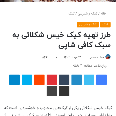
خانه
/
کیک و شیرینی
/
کیک
کیک
کیک و شیرینی
طرز تهیه کیک خیس شکلاتی به
سبک کافی شاپی
فرشته همتی
13 مرداد 1402
0
842
زمان تقریبی مطالعه 3 دقیقه
فیسبوک
توییتر
لینکداین
تامبلر
پینتریست
Reddit
اسکایپ
تلگرام
اشتراک گذاری با ایمیل
چاپ
کیک خیس شکلاتی یکی از کیک‌های محبوب و خوشمزه‌ای است که
طرفداران بسیار زیادی دارد. امروزه علاقه‌مندان کیک و شیرینی از