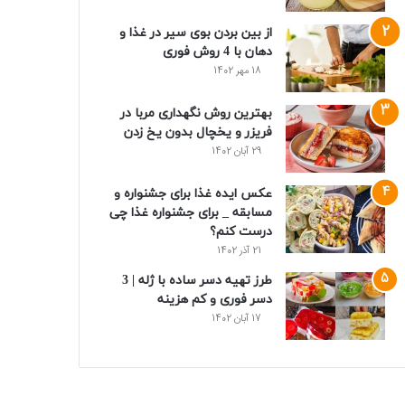
از بین بردن بوی سیر در غذا و
دهان با 4 روش فوری
18 مهر 1402
بهترین روش نگهداری مربا در
فریزر و یخچال بدون یخ زدن
29 آبان 1402
عکس ایده غذا برای جشنواره و
مسابقه _ برای جشنواره غذا چی
درست کنم؟
21 آذر 1402
طرز تهیه دسر ساده با ژله | 3
دسر فوری و کم هزینه
17 آبان 1402