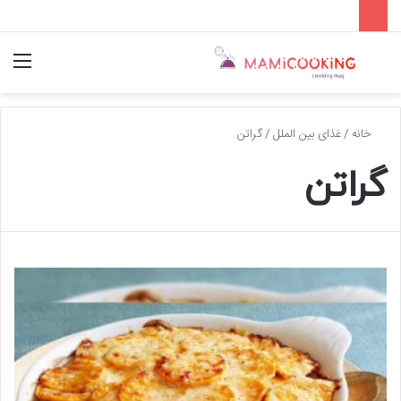
جستجو
منو
برای
خانه
/
غذای بین الملل
/
گراتن
گراتن