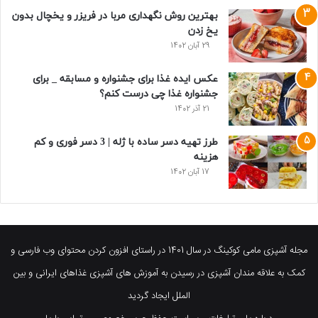
بهترین روش نگهداری مربا در فریزر و یخچال بدون
یخ زدن
29 آبان 1402
عکس ایده غذا برای جشنواره و مسابقه _ برای
جشنواره غذا چی درست کنم؟
21 آذر 1402
طرز تهیه دسر ساده با ژله | 3 دسر فوری و کم
هزینه
17 آبان 1402
مجله آشپزی مامی کوکینگ در سال 1401 در راستای افزون کردن محتوای وب فارسی و
کمک به علاقه مندان آشپزی در رسیدن به آموزش های آشپزی غذاهای ایرانی و بین
الملل ایجاد گردید