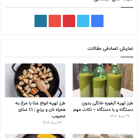
ف
ت
پ
ی
و
ی
و
ی
و
ر
س
ی
ن
ت
د
نمایش تصادفی مقالات
ب
ی
ت
ی
پ
و
ت
ر
و
ر
ک
ر
ی
ب
س
س
طرز تهیه آبغوره خانگی بدون
طرز تهیه انواع غذا با مرغ به
ت
دستگاه و با دستگاه + نکات مهم
همراه نان و برنج | 15 غذای
محبوب
27 مرداد 1402
22 مرداد 1402