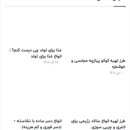
ب
ی
ت
ی
پ
و
ت
ر
و
ر
ک
ر
ی
ب
س
س
غذا برای تولد چی درست کنم؟ |
ت
انواع غذا برای تولد
طرز تهیه کوکو پیازچه مجلسی و
18 آذر 1402
خوشمزه
1 تیر 1401
طرز تهیه انواع سالاد رژیمی برای
انواع دسر ساده با نشاسته +
لاغری و چربی سوزی
(دسر فوری و کم هزینه)