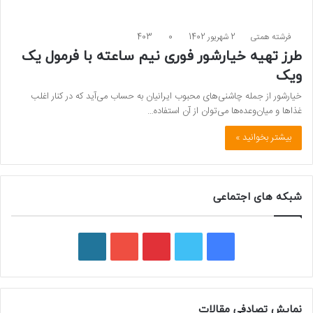
فرشته همتی
2 شهریور 1402
0
403
طرز تهیه خیارشور فوری نیم ساعته با فرمول یک
ویک
خیارشور از جمله چاشنی‌های محبوب ایرانیان به حساب می‌آید که در کنار اغلب
غذاها و میان‌وعده‌ها می‌توان از آن استفاده…
بیشتر بخوانید »
شبکه های اجتماعی
ف
ت
پ
ی
و
ی
و
ی
و
ر
س
ی
ن
ت
د
نمایش تصادفی مقالات