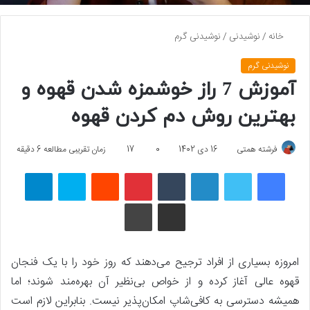
خانه
/
نوشیدنی
/
نوشیدنی گرم
نوشیدنی گرم
آموزش 7 راز خوشمزه شدن قهوه و
بهترین روش دم کردن قهوه
فرشته همتی
16 دی 1402
0
17
زمان تقریبی مطالعه 6 دقیقه
فیسبوک
توییتر
لینکداین
تامبلر
پینتریست
Reddit
اسکایپ
تلگرام
اشتراک گذاری با ایمیل
چاپ
امروزه بسیاری از افراد ترجیح می‌دهند که روز خود را با یک فنجان
قهوه عالی آغاز کرده و از خواص بی‌نظیر آن بهره‌مند شوند؛ اما
همیشه دسترسی به کافی‌شاپ امکان‌پذیر نیست. بنابراین لازم است