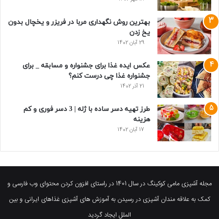
بهترین روش نگهداری مربا در فریزر و یخچال بدون
یخ زدن
29 آبان 1402
عکس ایده غذا برای جشنواره و مسابقه _ برای
جشنواره غذا چی درست کنم؟
21 آذر 1402
طرز تهیه دسر ساده با ژله | 3 دسر فوری و کم
هزینه
17 آبان 1402
مجله آشپزی مامی کوکینگ در سال 1401 در راستای افزون کردن محتوای وب فارسی و
کمک به علاقه مندان آشپزی در رسیدن به آموزش های آشپزی غذاهای ایرانی و بین
الملل ایجاد گردید