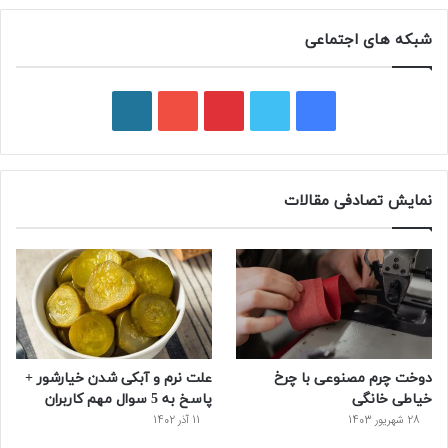
شبکه های اجتماعی
ف
ت
پ
ی
و
ی
و
ی
و
ر
س
ی
ن
ت
د
نمایش تصادفی مقالات
ب
ی
ت
ی
پ
و
ت
ر
و
ر
ک
ر
ی
ب
س
س
دوخت چرم مصنوعی با چرخ
علت نرم و آبکی شدن خیارشور +
ت
خیاطی خانگی
پاسخ به 5 سوال مهم کاربران
28 شهریور 1403
11 آذر 1402