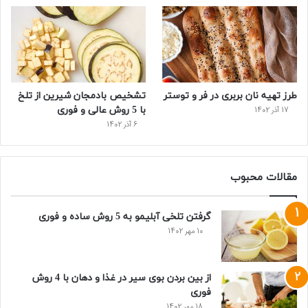
طرز تهیه نان بربری در فر و توستر
تشخیص بادمجان شیرین از تلخ
با 5 روش عالی و فوری
17 آذر 1402
6 آذر 1402
مقالات محبوب
گرفتن تلخی آبلیمو به 5 روش ساده و فوری
10 مهر 1402
از بین بردن بوی سیر در غذا و دهان با 4 روش
فوری
18 مهر 1402