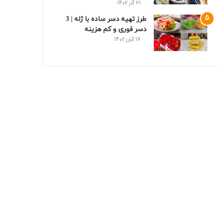
21 آذر 1402
طرز تهیه دسر ساده با ژله | 3
دسر فوری و کم هزینه
17 آبان 1402