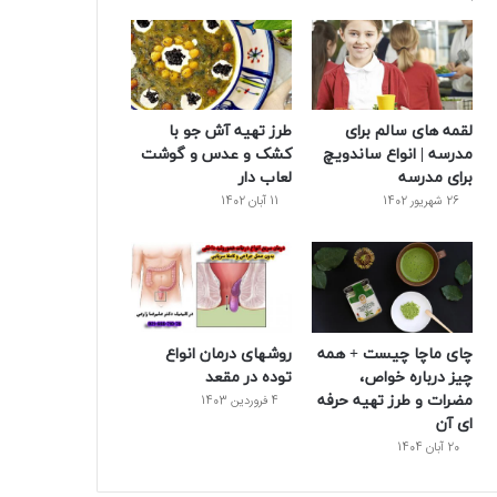
و
ت
ر
و
ر
ک
ر
ی
ب
س
س
لقمه های سالم برای
طرز تهیه آش جو با
ت
مدرسه | انواع ساندویچ
کشک و عدس و گوشت
برای مدرسه
لعاب دار
26 شهریور 1402
11 آبان 1402
چای ماچا چیست + همه
روشهای درمان انواع
چیز درباره خواص،
توده در مقعد
مضرات و طرز تهیه حرفه
4 فروردین 1403
‌ای آن
20 آبان 1404