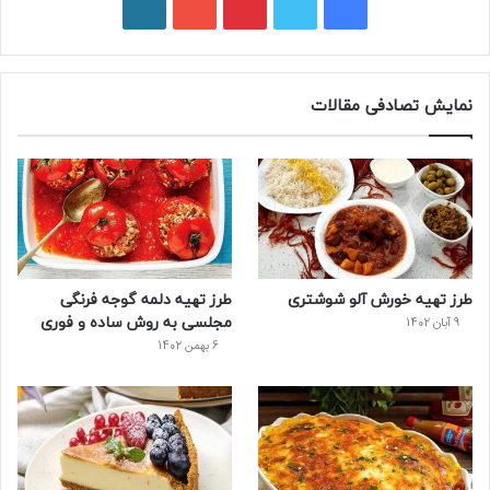
ف
ت
پ
ی
و
ی
و
ی
و
ر
س
ی
ن
ت
د
نمایش تصادفی مقالات
ب
ی
ت
ی
پ
و
ت
ر
و
ر
ک
ر
ی
ب
س
س
طرز تهیه خورش آلو شوشتری
طرز تهیه دلمه گوجه فرنگی
ت
مجلسی به روش ساده و فوری
9 آبان 1402
6 بهمن 1402