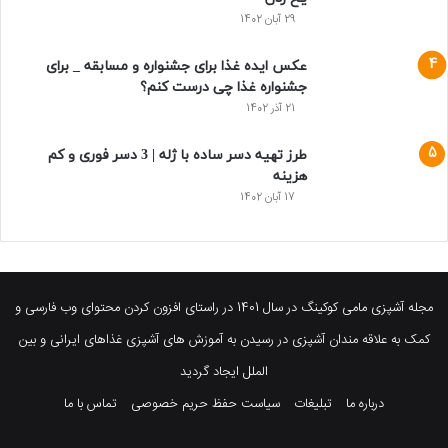
29 آبان 1402
عکس ایده غذا برای جشنواره و مسابقه _ برای
جشنواره غذا چی درست کنم؟
21 آذر 1402
طرز تهیه دسر ساده با ژله | 3 دسر فوری و کم
هزینه
17 آبان 1402
مجله آشپزی مامی کوکینگ در سال 1401 در راستای افزون کردن محتوای وب فارسی و
کمک به علاقه مندان آشپزی در رسیدن به آموزش های آشپزی غذاهای ایرانی و بین
الملل ایجاد گردید
درباره ما
تبلیغات
سیاست حفظ حریم خصوصی
تماس با ما