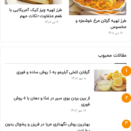
طرز تهیه چیز کیک آمریکایی با
طعم متفاوت+نکات مهم
طرز تهیه گراتن مرغ خوشمزه و
4 تیر 1402
مخصوص
12 دی 1401
مقالات محبوب
گرفتن تلخی آبلیمو به 5 روش ساده و فوری
10 مهر 1402
از بین بردن بوی سیر در غذا و دهان با 4 روش
فوری
18 مهر 1402
بهترین روش نگهداری مربا در فریزر و یخچال بدون
یخ زدن