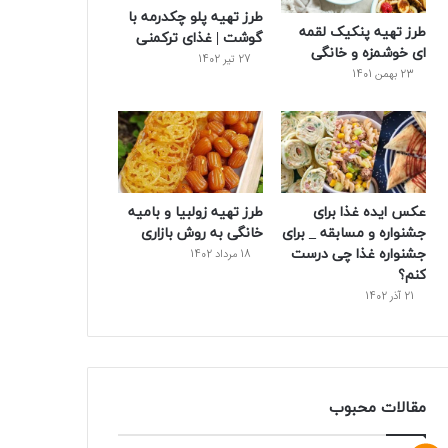
طرز تهیه پلو چکدرمه با
ت
طرز تهیه پنکیک لقمه
گوشت | غذای ترکمنی
ای خوشمزه و خانگی
27 تیر 1402
23 بهمن 1401
عکس ایده غذا برای
طرز تهیه زولبیا و بامیه
جشنواره و مسابقه _ برای
خانگی به روش بازاری
جشنواره غذا چی درست
18 مرداد 1402
کنم؟
21 آذر 1402
مقالات محبوب