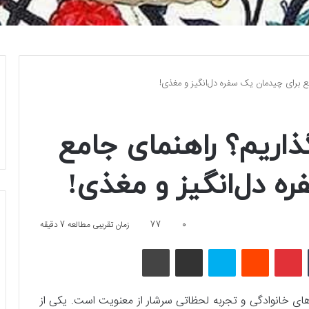
مع برای چیدمان یک سفره دل‌انگیز و مغذی!
ذاریم؟ راهنمای جامع
ه دل‌انگیز و مغذی!
0
77
زمان تقریبی مطالعه 7 دقیقه
تامبلر
پینتریست
Reddit
اسکایپ
اشتراک گذاری با ایمیل
چاپ
های خانوادگی و تجربه لحظاتی سرشار از معنویت است. یکی از