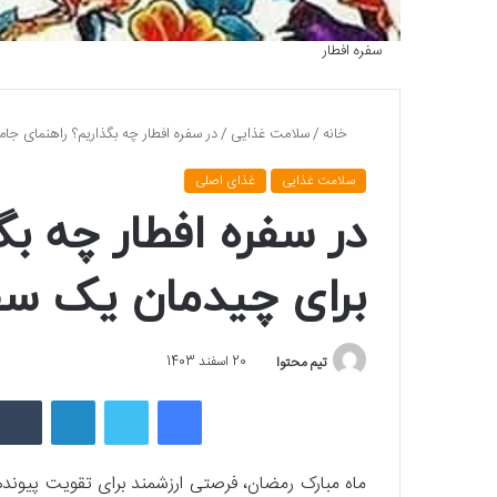
سفره افطار
خانه
/
سلامت غذایی
/
در سفره افطار چه بگذاریم؟ راهنمای جا
سلامت غذایی
غذای اصلی
در سفره افطار چه بگ
برای چیدمان یک سفر
تیم محتوا
20 اسفند 1403
فیسبوک
توییتر
لینکداین
ماه مبارک رمضان، فرصتی ارزشمند برای تقویت پیوند