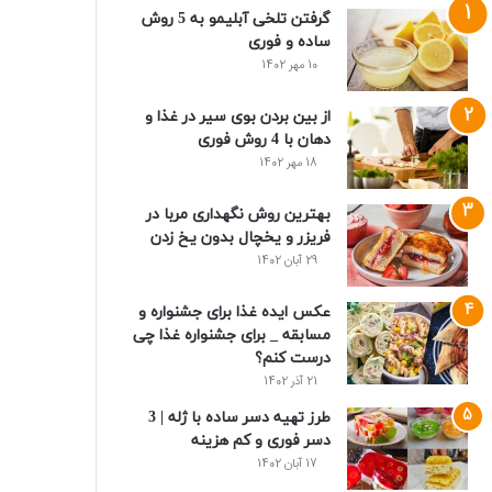
گرفتن تلخی آبلیمو به 5 روش
ساده و فوری
10 مهر 1402
از بین بردن بوی سیر در غذا و
دهان با 4 روش فوری
18 مهر 1402
بهترین روش نگهداری مربا در
فریزر و یخچال بدون یخ زدن
29 آبان 1402
عکس ایده غذا برای جشنواره و
مسابقه _ برای جشنواره غذا چی
درست کنم؟
21 آذر 1402
طرز تهیه دسر ساده با ژله | 3
دسر فوری و کم هزینه
17 آبان 1402