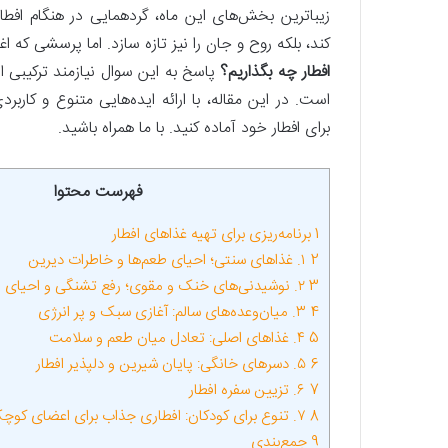
زیباترین بخش‌های این ماه، گردهمایی در هنگام افطار
کند، بلکه روح و جان را نیز تازه سازد. اما پرسشی که 
افطار چه بگذاریم؟
پاسخ به این سوال نیازمند ترکیبی 
است. در این مقاله، با ارائه ایده‌هایی متنوع و کارب
برای افطار خود آماده کنید. با ما همراه باشید.
فهرست محتوا
1
برنامه‌ریزی برای تهیه غذاهای افطار
2
۱. غذاهای سنتی؛ احیای طعم‌ها و خاطرات دیرین
3
۲. نوشیدنی‌های خنک و مقوی؛ رفع تشنگی و احیای انرژی با تنوعی دلپذیر
4
۳. میان‌وعده‌های سالم: آغازی سبک و پر انرژی
5
۴. غذاهای اصلی: تعادل میان طعم و سلامت
6
۵. دسرهای خانگی: پایان شیرین و دلپذیر افطار
7
۶. تزیین سفره افطار
8
۷. تنوع برای کودکان: افطاری جذاب برای اعضای کوچک خانواده
9
جمع‌بندی